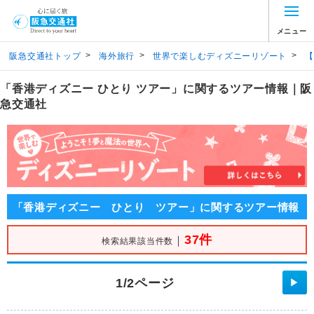
メニュー
>
>
>
阪急交通社トップ
海外旅行
世界で楽しむディズニーリゾート
【
「香港ディズニー ひとり ツアー」に関するツアー情報｜阪
急交通社
「香港ディズニー ひとり ツアー」に関するツアー情報
37件
｜
検索結果該当件数
1/2ページ
▶