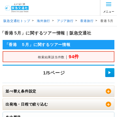
メニュー
>
>
>
>
阪急交通社トップ
海外旅行
アジア旅行
香港旅行
香港 5月
「香港 5月」に関するツアー情報｜阪急交通社
「香港 ５月」に関するツアー情報
94件
｜
検索結果該当件数
1/5ページ
▶
並べ替え条件設定
出発地・日程で絞り込む