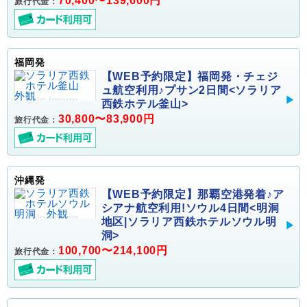
70,400〜139,600円
旅行代金：
福岡発
【WEB予約限定】福岡発・チェジ
ュ航空利用♪プサン2日間<ソラリア
西鉄ホテル釜山>
30,800〜83,900円
旅行代金：
沖縄発
【WEB予約限定】那覇空港発着♪ア
シアナ航空利用!ソウル4日間<明洞
地区|ソラリア西鉄ホテルソウル明
洞>
100,700〜214,100円
旅行代金：