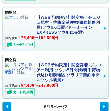
関空発
【WEB予約限定】関空発・チェジ
ュ航空・往路金浦便/復路仁川便利
用!ソウル5日間<ドーミーイン
EXPRESSソウル仁寺洞>
76,400〜152,800円
旅行代金：
関空発
【WEB予約限定】関空発着♪ジンエ
アー利用!ソウル5日間(無料手荷物
代込)<明洞地区|ソラリア西鉄ホテ
ルソウル明洞>
94,400〜243,800円
旅行代金：
8/15ページ
◀
▶