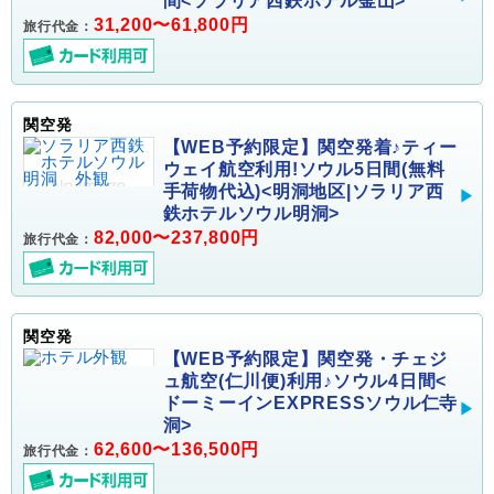
間<ソラリア西鉄ホテル釜山>
31,200〜61,800円
旅行代金：
関空発
【WEB予約限定】関空発着♪ティー
ウェイ航空利用!ソウル5日間(無料
手荷物代込)<明洞地区|ソラリア西
鉄ホテルソウル明洞>
82,000〜237,800円
旅行代金：
関空発
【WEB予約限定】関空発・チェジ
ュ航空(仁川便)利用♪ソウル4日間<
ドーミーインEXPRESSソウル仁寺
洞>
62,600〜136,500円
旅行代金：