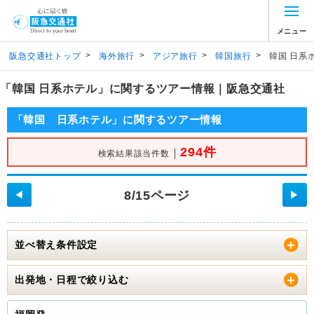
メニュー
>
>
>
>
阪急交通社トップ
海外旅行
アジア旅行
韓国旅行
韓国 日系
「韓国 日系ホテル」に関するツアー情報｜阪急交通社
「韓国 日系ホテル」に関するツアー情報
294件
｜
検索結果該当件数
8/15ページ
◀
▶
並べ替え条件設定
出発地・日程で絞り込む