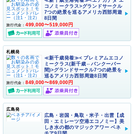
≪新千歳空港発着≫<エアカナダ エ
コノミークラス>グランドサークル
7つの絶景を巡るアメリカ西部周遊
8日間
499,000〜519,000円
旅行代金：
札幌発
≪新千歳発着≫< プレミアムエコノ
ミークラス(新千歳⇔バンクーバー
間)>グランドサークル7つの絶景を
巡るアメリカ西部周遊8日間
849,000〜869,000円
旅行代金：
広島発
広島・岩国・鳥取・米子・出雲【成
田・エミレーツ空港エコノミー】美
しき水の都のマジックアワー ベネ
チア9日間