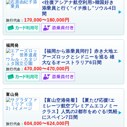
<往復アシアナ航空利用>韓国好き
添乗員と行く“イチ推し”ソウル4日
間
170,000〜180,000円
旅行代金：
福岡発
【福岡から添乗員同行】赤き大地エ
アーズロックとシドニーを巡る 雄
大なるオーストラリア6日間
470,000〜470,000円
旅行代金：
富山発
【富山空港発着】【夏たび応援!エ
ミレーツ航空プレミアムエコノミー
クラス】人気の2都市をめぐる!気軽
にスペイン7日間
604,000〜624,000円
旅行代金：