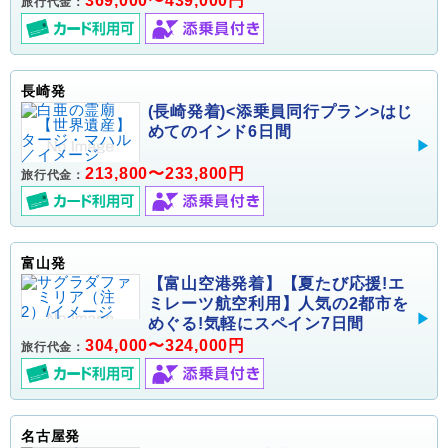
369,000〜439,000円
旅行代金：
長崎発
(長崎発着)<添乗員同行プラン>はじ
めてのインド6日間
213,800〜233,800円
旅行代金：
富山発
【富山空港発着】【夏たび応援!エ
ミレーツ航空利用】人気の2都市を
めぐる!気軽にスペイン7日間
304,000〜324,000円
旅行代金：
名古屋発