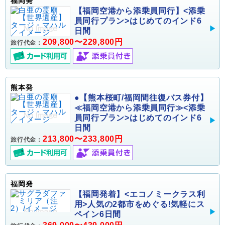
福岡発
【福岡空港から添乗員同行】<添乗
員同行プラン>はじめてのインド6
日間
209,800〜229,800円
旅行代金：
熊本発
●【熊本桜町/福岡間往復バス券付】
≪福岡空港から添乗員同行≫<添乗
員同行プラン>はじめてのインド6
日間
213,800〜233,800円
旅行代金：
福岡発
【福岡発着】<エコノミークラス利
用>人気の2都市をめぐる!気軽にス
ペイン6日間