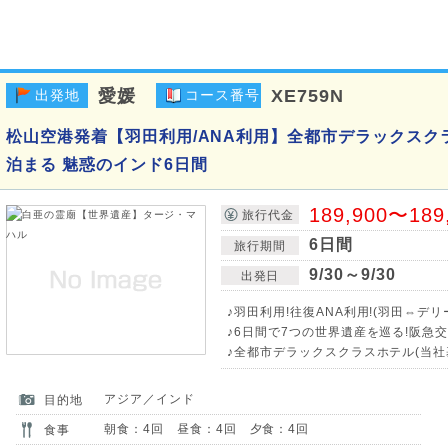
愛媛
XE759N
出発地
コース番号
松山空港発着【羽田利用/ANA利用】全都市デラックスクラ
泊まる 魅惑のインド6日間
189,900〜189
旅行代金
6日間
旅行期間
9/30～9/30
出発日
♪羽田利用!往復ANA利用!(羽田⇔デリ
♪6日間で7つの世界遺産を巡る!阪急
♪全都市デラックスクラスホテル(当社
アジア／インド
目的地
朝食：4回 昼食：4回 夕食：4回
食事