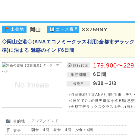
岡山
XX759NY
出発地
コース番号
◇岡山空港◇(ANAエコノミークラス利用)全都市デラッ
準)に泊まる 魅惑のインド6日間
179,900〜229
旅行代金
6日間
旅行期間
9/30～3/3
出発日
♪羽田発着!往復ANA利用!(羽田⇔デリ
♪6日間で7つの世界遺産を巡る!阪急
♪全都市デラックスクラスホテル(当社
アジア／インド
目的地
朝食：4回 昼食：4回 夕食：4回
食事