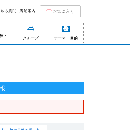
くある質問
店舗案内
お気に入り
券・
クルーズ
テーマ・目的
ル
報
い順
旅行日数が長い順