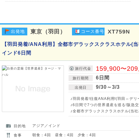
東京（羽田）
XT759N
出発地
コース番号
【羽田発着/ANA利用】全都市デラックスクラスホテル(当
インド6日間
159,900〜209
旅行代金
6日間
旅行期間
9/30～3/3
出発日
♪羽田発着!往復ANA利用!(羽田⇔デリ
♪6日間で7つの世界遺産を巡る!阪急
♪全都市デラックスクラスホテル(当社
アジア／インド
目的地
朝食：4回 昼食：4回 夕食：4回
食事