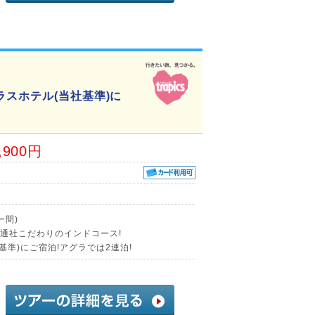
スホテル(当社基準)に
,900円
ー間)
交通社こだわりのインドコース!
基準)にご宿泊!アグラでは2連泊!