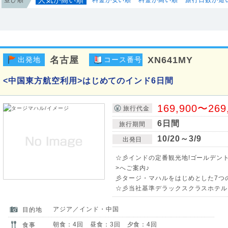
名古屋
XN641MY
出発地
コース番号
<中国東方航空利用>はじめてのインド6日間
169,900〜269
旅行代金
6日間
旅行期間
10/20～3/9
出発日
☆彡インドの定番観光地!ゴールデン
>へご案内♪
彡タージ・マハルをはじめとした7つ
☆彡当社基準デラックスクラスホテルに
アジア／インド・中国
目的地
朝食：4回 昼食：3回 夕食：4回
食事