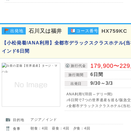
石川又は福井
HX759KC
出発地
コース番号
【小松発着/ANA利用】全都市デラックスクラスホテル(当
インド6日間
179,900〜229
旅行代金
6日間
旅行期間
9/30～3/3
出発日
ANA利用!(羽田⇔デリー間)
♪6日間で7つの世界遺産を巡る!阪急
♪全都市デラックスクラスホテル(当社
アジア／インド
目的地
朝食：4回 昼食：4回 夕食：4回
食事