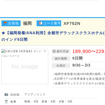
福岡
XF752N
出発地
コース番号
★【福岡発着/ANA利用】全都市デラックスクラスホテル(
のインド6日間
189,900〜229
旅行代金
6日間
旅行期間
9/30～3/3
出発日
♪福岡空港発着!往復ANA利用!(福岡
♪6日間で7つの世界遺産を巡る!阪急
♪全都市デラックスクラスホテル(当社
アジア／インド
目的地
朝食：4回 昼食：4回 夕食：4回
食事