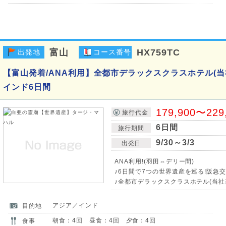
富山
HX759TC
出発地
コース番号
【富山発着/ANA利用】全都市デラックスクラスホテル(当
インド6日間
179,900〜229
旅行代金
6日間
旅行期間
9/30～3/3
出発日
ANA利用!(羽田⇔デリー間)
♪6日間で7つの世界遺産を巡る!阪急
♪全都市デラックスクラスホテル(当社
アジア／インド
目的地
朝食：4回 昼食：4回 夕食：4回
食事