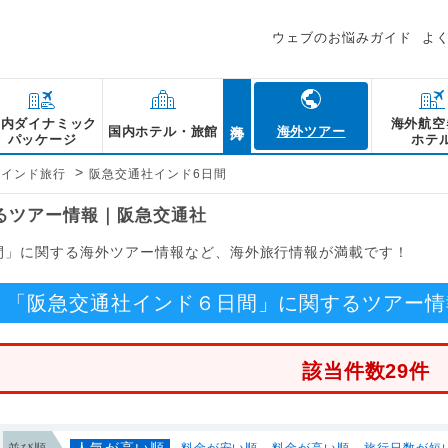
ウェブのお悩みガイド
よ
海外
国内ダイナミック
海外航空
国内ホテル・旅館
海外ツアー
パッケージ
ホテ
>
インド旅行
阪急交通社インド6日間
るツアー情報｜阪急交通社
間」に関する海外ツアー情報など、海外旅行情報が満載です！
「阪急交通社インド６日間」に関するツアー情
該当件数29件
人気が高い順
並び順
料金が安い順
料金が高い順
旅行日数が短