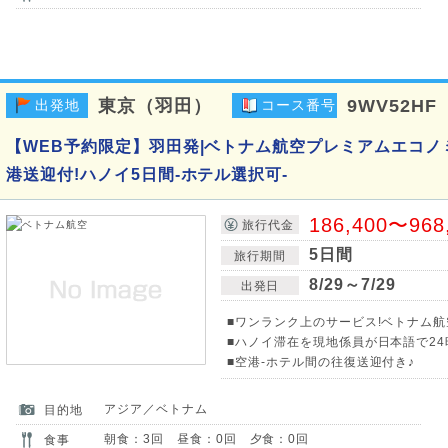
東京（羽田）
9WV52HF
出発地
コース番号
【WEB予約限定】羽田発|ベトナム航空プレミアムエコノ
港送迎付!ハノイ5日間-ホテル選択可-
186,400〜968
旅行代金
5日間
旅行期間
8/29～7/29
出発日
■ワンランク上のサービス!ベトナム
■ハノイ滞在を現地係員が日本語で24
■空港-ホテル間の往復送迎付き♪
アジア／ベトナム
目的地
朝食：3回 昼食：0回 夕食：0回
食事