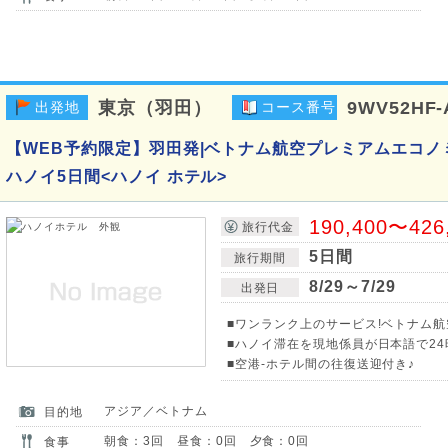
東京（羽田）
9WV52HF-
出発地
コース番号
【WEB予約限定】羽田発|ベトナム航空プレミアムエコノ
ハノイ5日間<ハノイ ホテル>
190,400〜426
旅行代金
5日間
旅行期間
8/29～7/29
出発日
■ワンランク上のサービス!ベトナム
■ハノイ滞在を現地係員が日本語で24
■空港-ホテル間の往復送迎付き♪
アジア／ベトナム
目的地
朝食：3回 昼食：0回 夕食：0回
食事