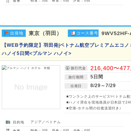
朝食：3回 昼食：0回 夕食：0回
食事
東京（羽田）
9WV52HF-
出発地
コース番号
【WEB予約限定】羽田発|ベトナム航空プレミアムエコノ
ハノイ5日間<プルマン ハノイ>
216,400〜477
旅行代金
5日間
旅行期間
8/29～7/29
出発日
■ワンランク上のサービス!ベトナム
■ハノイ滞在を現地係員が日本語で24
■空港-ホテル間の往復送迎付き♪
アジア／ベトナム
目的地
朝食：3回 昼食：0回 夕食：0回
食事