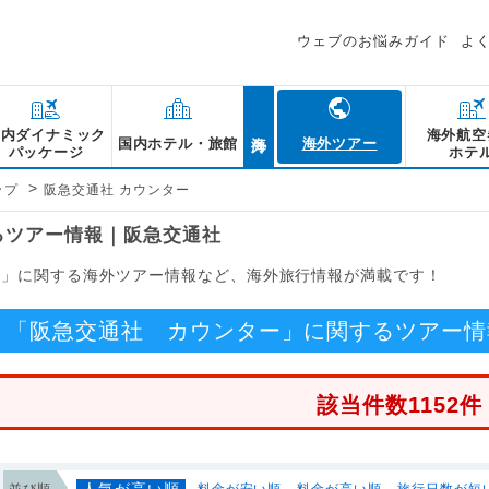
ウェブのお悩みガイド
よ
海外
国内ダイナミック
海外航空
国内ホテル・旅館
海外ツアー
パッケージ
ホテ
>
ップ
阪急交通社 カウンター
るツアー情報｜阪急交通社
ー」に関する海外ツアー情報など、海外旅行情報が満載です！
「阪急交通社 カウンター」に関するツアー情
該当件数1152件
人気が高い順
並び順
料金が安い順
料金が高い順
旅行日数が短