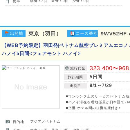
朝食：3回 昼食：0回 夕食：0回
食事
東京（羽田）
9WV52HF-
出発地
コース番号
【WEB予約限定】羽田発|ベトナム航空プレミアムエコノ
ハノイ5日間<フェアモント ハノイ>
323,400〜968
旅行代金
5日間
旅行期間
9/1～7/29
出発日
■ワンランク上のサービス!ベトナム
■ハノイ滞在を現地係員が日本語で24
■空港-ホテル間の往復送迎付き♪
アジア／ベトナム
目的地