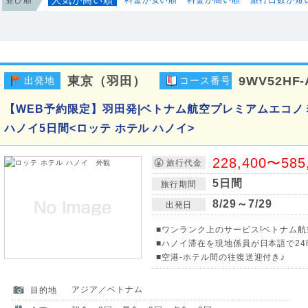
東京（羽田）
9WV52HF-
出発地
コース番号
【WEB予約限定】羽田発|ベトナム航空プレミアムエコノ
ハノイ5日間<ロッテ ホテル ハノイ>
228,400〜585
旅行代金
5日間
旅行期間
8/29～7/29
出発日
■ワンランク上のサービス!ベトナム
■ハノイ滞在を現地係員が日本語で24
■空港-ホテル間の往復送迎付き♪
アジア／ベトナム
目的地