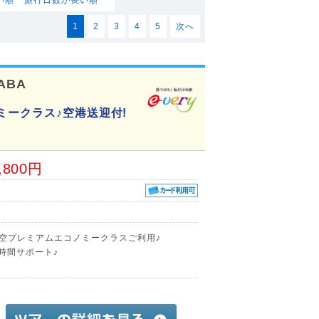
1
2
3
4
5
次へ
ABA
ミークラス♪空港送迎付!
,800円
航空プレミアムエコノミークラスご利用♪
時間サポート♪