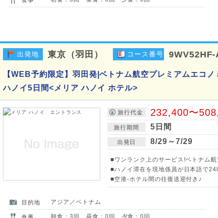
東京（羽田）
9WV52HF-
出発地
コース番号
【WEB予約限定】羽田発|ベトナム航空プレミアムエコノ
ハノイ5日間<メリア ハノイ ホテル>
232,400〜508
旅行代金
5日間
旅行期間
8/29～7/29
出発日
■ワンランク上のサービス!ベトナム
■ハノイ滞在を現地係員が日本語で24
■空港-ホテル間の往復送迎付き♪
アジア／ベトナム
目的地
朝食：3回 昼食：0回 夕食：0回
食事