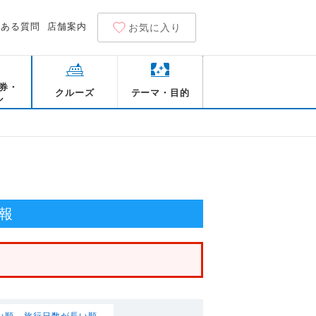
くある質問
店舗案内
お気に入り
券・
クルーズ
テーマ・目的
ル
報
い順
旅行日数が長い順