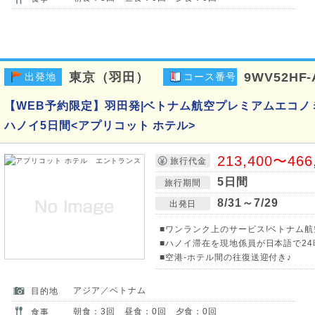
東京（羽田）
9WV52HF-
出発地
コース番号
【WEB予約限定】羽田発|ベトナム航空プレミアムエコノ
ハノイ5日間<アプリコット ホテル>
213,400〜466
旅行代金
5日間
旅行期間
8/31～7/29
出発日
■ワンランク上のサービス!ベトナム
■ハノイ滞在を現地係員が日本語で24
■空港-ホテル間の往復送迎付き♪
アジア／ベトナム
目的地
朝食：3回 昼食：0回 夕食：0回
食事