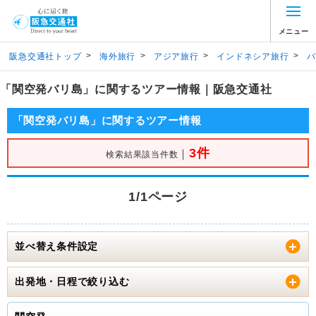
メニュー
>
>
>
>
阪急交通社トップ
海外旅行
アジア旅行
インドネシア旅行
バ
「関空発バリ島」に関するツアー情報｜阪急交通社
「関空発バリ島」に関するツアー情報
3件
｜
検索結果該当件数
1/1ページ
並べ替え条件設定
出発地・日程で絞り込む