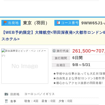
東京（羽田）
9WW65J1
出発地
コース番号
【WEB予約限定】大韓航空<羽田深夜発>大都市ロンドン
スホテル>
261,500〜707
旅行代金
6日間
旅行期間
9/8～5/31
出発日
★学校やお仕事があっても大丈夫!深夜
★自由気ままな滞在!ロンドン1都市滞
★都心からアクセス抜群の羽田発着!
ヨーロッパ／イギリス
目的地
朝食：4回 昼食：0回 夕食：0回
食事