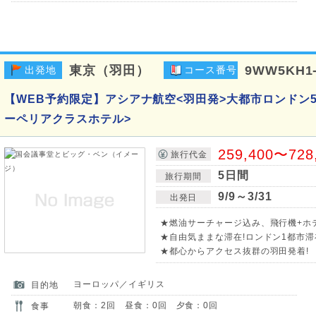
東京（羽田）
9WW5KH1
出発地
コース番号
【WEB予約限定】アシアナ航空<羽田発>大都市ロンドン
ーペリアクラスホテル>
259,400〜728
旅行代金
5日間
旅行期間
9/9～3/31
出発日
★燃油サーチャージ込み、飛行機+ホ
★自由気ままな滞在!ロンドン1都市滞
★都心からアクセス抜群の羽田発着!
ヨーロッパ／イギリス
目的地
朝食：2回 昼食：0回 夕食：0回
食事