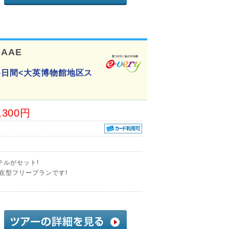
-AAE
5日間<大英博物館地区ス
,300円
テルがセット!
在型フリープランです!