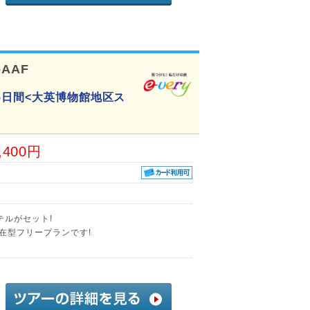
-AAF
5日間<大英博物館地区ス
,400円
テルがセット!
在型フリープランです!