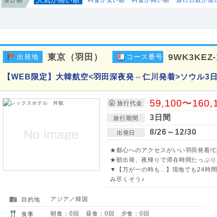
東京（羽田）
9WK3KEZ-
出発地
コース番号
【WEB限定】大韓航空<羽田深夜発⇔仁川発着>ソウル3
59,100〜160,
旅行代金
3日間
旅行期間
8/26～12/30
出発日
★都心へのアクセスがいい羽田発着!
★朝出発、夜帰りで滞在時間たっぷり
▼【万が一の時も...】現地でも24
み尽くそう♪
アジア／韓国
目的地
朝食：0回 昼食：0回 夕食：0回
食事