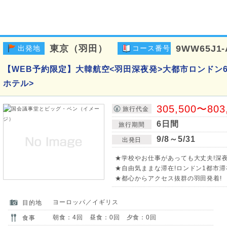
東京（羽田）
9WW65J1
出発地
コース番号
【WEB予約限定】大韓航空<羽田深夜発>大都市ロンドン
ホテル>
305,500〜803
旅行代金
6日間
旅行期間
9/8～5/31
出発日
★学校やお仕事があっても大丈夫!深夜
★自由気ままな滞在!ロンドン1都市滞
★都心からアクセス抜群の羽田発着!
ヨーロッパ／イギリス
目的地
朝食：4回 昼食：0回 夕食：0回
食事