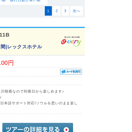
1
2
3
次へ
11B
日間|レックスホテル
100円
仁川朝着なので到着日から楽しめます♪
♪
時間日本語サポート対応!ソウルを思いのまま楽し