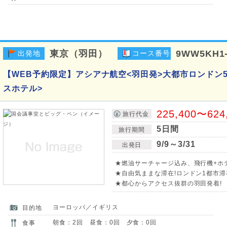
東京（羽田）
9WW5KH1
出発地
コース番号
【WEB予約限定】アシアナ航空<羽田発>大都市ロンドン
スホテル>
225,400〜624
旅行代金
5日間
旅行期間
9/9～3/31
出発日
★燃油サーチャージ込み、飛行機+ホ
★自由気ままな滞在!ロンドン1都市滞
★都心からアクセス抜群の羽田発着!
ヨーロッパ／イギリス
目的地
朝食：2回 昼食：0回 夕食：0回
食事