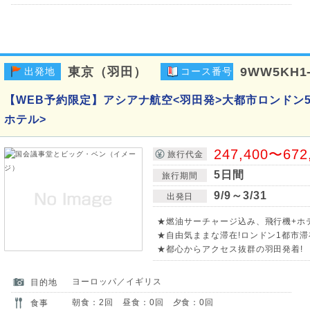
東京（羽田）
9WW5KH1
出発地
コース番号
【WEB予約限定】アシアナ航空<羽田発>大都市ロンドン
ホテル>
247,400〜672
旅行代金
5日間
旅行期間
9/9～3/31
出発日
★燃油サーチャージ込み、飛行機+ホ
★自由気ままな滞在!ロンドン1都市滞
★都心からアクセス抜群の羽田発着!
ヨーロッパ／イギリス
目的地
朝食：2回 昼食：0回 夕食：0回
食事