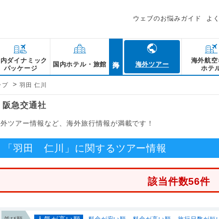
ウェブのお悩みガイド
よ
海外
国内ダイナミック
海外航空
国内ホテル・旅館
海外ツアー
パッケージ
ホテ
>
ップ
羽田 仁川
｜阪急交通社
海外ツアー情報など、海外旅行情報が満載です！
「羽田 仁川」に関するツアー情報
該当件数56件
人気が高い順
並び順
料金が安い順
料金が高い順
旅行日数が短