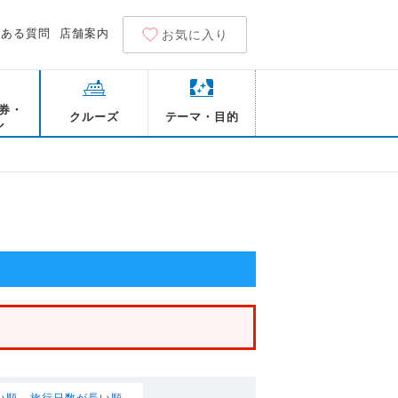
くある質問
店舗案内
お気に入り
券・
クルーズ
テーマ・目的
ル
い順
旅行日数が長い順