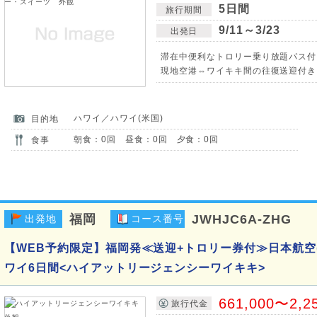
5日間
旅行期間
9/11～3/23
出発日
滞在中便利なトロリー乗り放題パス付
現地空港⇔ワイキキ間の往復送迎付き
ハワイ／ハワイ(米国)
目的地
朝食：0回 昼食：0回 夕食：0回
食事
福岡
JWHJC6A-ZHG
出発地
コース番号
【WEB予約限定】福岡発≪送迎+トロリー券付≫日本航空(
ワイ6日間<ハイアットリージェンシーワイキキ>
661,000〜2,2
旅行代金