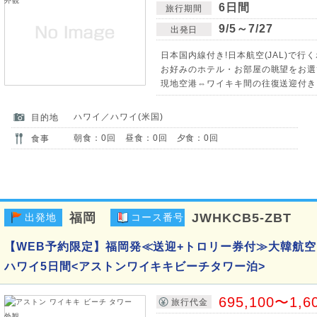
6日間
旅行期間
9/5～7/27
出発日
日本国内線付き!日本航空(JAL)で行
お好みのホテル・お部屋の眺望をお選
現地空港⇔ワイキキ間の往復送迎付き
ハワイ／ハワイ(米国)
目的地
朝食：0回 昼食：0回 夕食：0回
食事
福岡
JWHKCB5-ZBT
出発地
コース番号
【WEB予約限定】福岡発≪送迎+トロリー券付≫大韓航空
ハワイ5日間<アストンワイキキビーチタワー泊>
695,100〜1,6
旅行代金