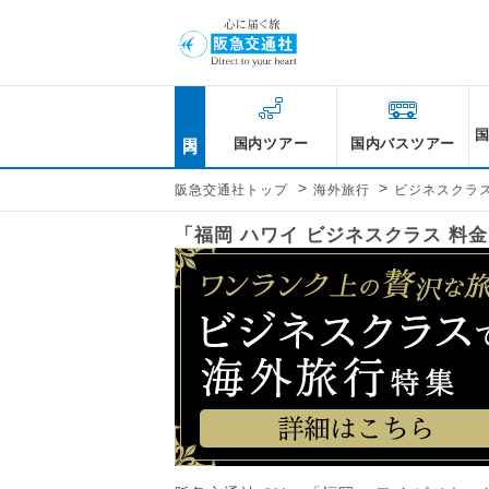
国内
国内ツアー
国内バスツアー
>
>
阪急交通社トップ
海外旅行
ビジネスクラ
「福岡 ハワイ ビジネスクラス 料