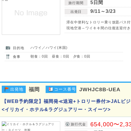
5日間
旅行期間
9/11～3/23
出発日
滞在中便利なトロリー乗り放題パス付
現地空港⇔ワイキキ間の往復送迎付き
ハワイ／ハワイ(米国)
目的地
朝食：0回 昼食：0回 夕食：0回
食事
福岡
JWHJC8B-UEA
出発地
コース番号
【WEB予約限定】福岡発≪送迎+トロリー券付≫JALビジ
<イリカイ・ホテル&ラグジュアリー・スイーツ>
654,000〜2,3
旅行代金