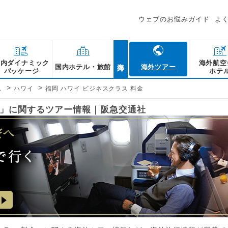
ウェブのお悩みガイド
よ
海外
国内ダイナミック
海外航空
国内ホテル・旅館
海外ツアー
パッケージ
ホテ
>
>
ス
ハワイ
福岡 ハワイ ビジネスクラス 料金
金」に関するツアー情報｜阪急交通社