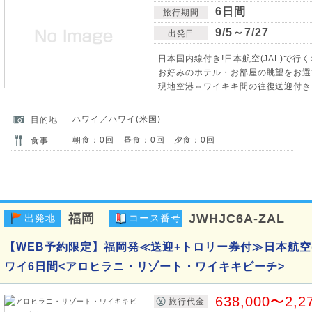
6日間
旅行期間
9/5～7/27
出発日
日本国内線付き!日本航空(JAL)で行
お好みのホテル・お部屋の眺望をお選
現地空港⇔ワイキキ間の往復送迎付き
ハワイ／ハワイ(米国)
目的地
朝食：0回 昼食：0回 夕食：0回
食事
福岡
JWHJC6A-ZAL
出発地
コース番号
【WEB予約限定】福岡発≪送迎+トロリー券付≫日本航空(
ワイ6日間<アロヒラニ・リゾート・ワイキキビーチ>
638,000〜2,2
旅行代金