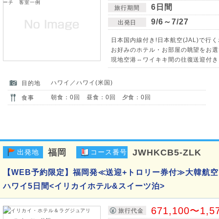
6日間
旅行期間
9/6～7/27
出発日
日本国内線付き!日本航空(JAL)で行
お好みのホテル・お部屋の眺望をお選
現地空港⇔ワイキキ間の往復送迎付き
ハワイ／ハワイ(米国)
目的地
朝食：0回 昼食：0回 夕食：0回
食事
福岡
JWHKCB5-ZLK
出発地
コース番号
【WEB予約限定】福岡発≪送迎+トロリー券付≫大韓航空
ハワイ5日間<イリカイホテル&スイーツ泊>
671,100〜1,5
旅行代金