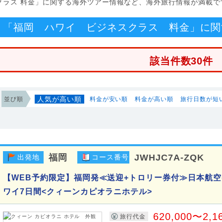
クラス 料金」に関する海外ツアー情報など、海外旅行情報が満載で
「福岡 ハワイ ビジネスクラス 料金」に関
該当件数30件
人気が高い順
並び順
料金が安い順
料金が高い順
旅行日数が短
福岡
JWHJC7A-ZQK
出発地
コース番号
【WEB予約限定】福岡発≪送迎+トロリー券付≫日本航空(
ワイ7日間<クィーンカピオラニホテル>
620,000〜2,1
旅行代金