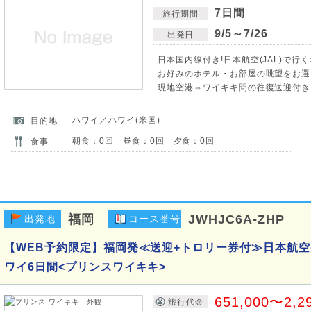
7日間
旅行期間
9/5～7/26
出発日
日本国内線付き!日本航空(JAL)で行
お好みのホテル・お部屋の眺望をお選
現地空港⇔ワイキキ間の往復送迎付き
ハワイ／ハワイ(米国)
目的地
朝食：0回 昼食：0回 夕食：0回
食事
福岡
JWHJC6A-ZHP
出発地
コース番号
【WEB予約限定】福岡発≪送迎+トロリー券付≫日本航空(
ワイ6日間<プリンスワイキキ>
651,000〜2,2
旅行代金