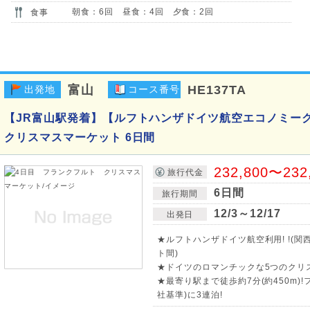
朝食：6回 昼食：4回 夕食：2回
食事
富山
HE137TA
出発地
コース番号
【JR富山駅発着】【ルフトハンザドイツ航空エコノミー
クリスマスマーケット 6日間
232,800〜232
旅行代金
6日間
旅行期間
12/3～12/17
出発日
★ルフトハンザドイツ航空利用! !(
ト間)
★ドイツのロマンチックな5つのクリス
★最寄り駅まで徒歩約7分(約450m
社基準)に3連泊!