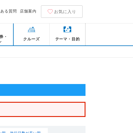
くある質問
店舗案内
お気に入り
券・
クルーズ
テーマ・目的
ル
件
い順
旅行日数が長い順