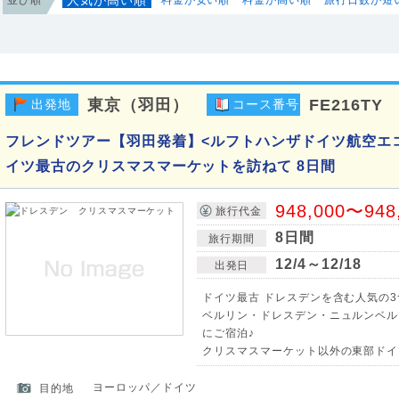
東京（羽田）
FE216TY
出発地
コース番号
フレンドツアー【羽田発着】<ルフトハンザドイツ航空エ
イツ最古のクリスマスマーケットを訪ねて 8日間
948,000〜948
旅行代金
8日間
旅行期間
12/4～12/18
出発日
ドイツ最古 ドレスデンを含む人気の
ベルリン・ドレスデン・ニュルンベル
にご宿泊♪
クリスマスマーケット以外の東部ドイ
ヨーロッパ／ドイツ
目的地