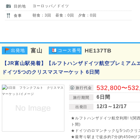
ヨーロッパ／ドイツ
目的地
朝食：3回 昼食：0回 夕食：0回
食事
富山
HE137TB
出発地
コース番号
【JR富山駅発着】【ルフトハンザドイツ航空プレミアム
ドイツ5つのクリスマスマーケット 6日間
532,800〜532
旅行代金
6日間
旅行期間
12/3～12/17
出発日
★ルフトハンザドイツ航空利用! !(
ト間)
★ドイツのロマンチックな5つのクリス
★最寄り駅まで徒歩約7分(約450m