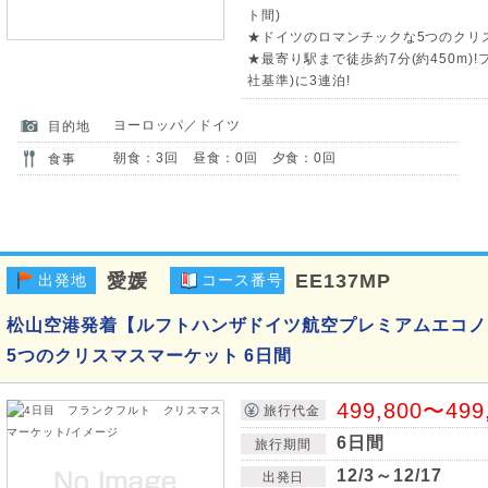
ト間)
★ドイツのロマンチックな5つのクリス
★最寄り駅まで徒歩約7分(約450m
社基準)に3連泊!
ヨーロッパ／ドイツ
目的地
朝食：3回 昼食：0回 夕食：0回
食事
愛媛
EE137MP
出発地
コース番号
松山空港発着【ルフトハンザドイツ航空プレミアムエコノ
5つのクリスマスマーケット 6日間
499,800〜499
旅行代金
6日間
旅行期間
12/3～12/17
出発日