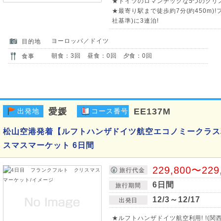
★ドイツのロマンチックな5つのクリス
★最寄り駅まで徒歩約7分(約450m
社基準)に3連泊!
ヨーロッパ／ドイツ
目的地
朝食：3回 昼食：0回 夕食：0回
食事
愛媛
EE137M
出発地
コース番号
松山空港発着【ルフトハンザドイツ航空エコノミークラス
スマスマーケット 6日間
229,800〜229
旅行代金
6日間
旅行期間
12/3～12/17
出発日
★ルフトハンザドイツ航空利用! !(