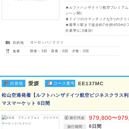
★ルフトハンザドイツ航空プレミアムエ
ンヘン間)
★ドイツのロマンチックな5つのクリス
★最寄り駅まで徒歩約7分(約450m
社基準)に3連泊!
ヨーロッパ／ドイツ
目的地
朝食：3回 昼食：0回 夕食：0回
食事
愛媛
EE137MC
出発地
コース番号
松山空港発着【ルフトハンザドイツ航空ビジネスクラス利
マスマーケット 6日間
979,800〜979
旅行代金
6日間
旅行期間