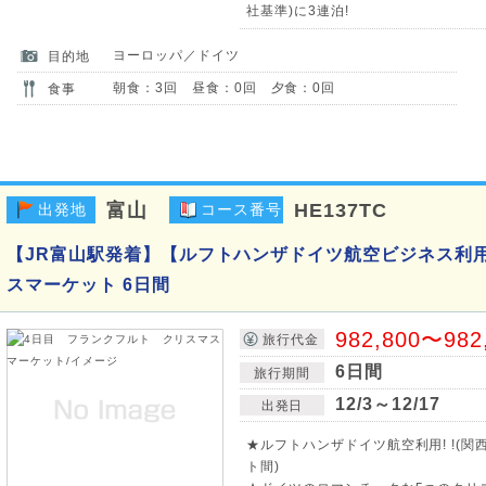
社基準)に3連泊!
ヨーロッパ／ドイツ
目的地
朝食：3回 昼食：0回 夕食：0回
食事
富山
HE137TC
出発地
コース番号
【JR富山駅発着】【ルフトハンザドイツ航空ビジネス利
スマーケット 6日間
982,800〜982
旅行代金
6日間
旅行期間
12/3～12/17
出発日
★ルフトハンザドイツ航空利用! !(
ト間)