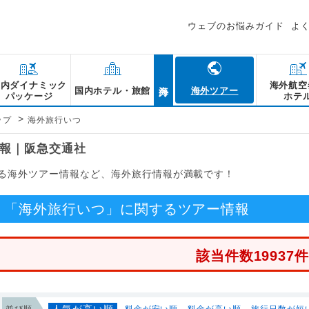
ウェブのお悩みガイド
よ
海外
国内ダイナミック
海外航空
国内ホテル・旅館
海外ツアー
パッケージ
ホテ
>
ップ
海外旅行いつ
報｜阪急交通社
る海外ツアー情報など、海外旅行情報が満載です！
「海外旅行いつ」に関するツアー情報
該当件数19937
人気が高い順
並び順
料金が安い順
料金が高い順
旅行日数が短