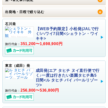
出発地・日程で絞り込む
石川発
【WEB予約限定】小松発|JALで行
く!ハワイ7日間<シェラトン・ワイ
キキ>
351,200〜1,698,900円
旅行代金：
東京（成田）発
成田発|エア タヒチ ヌイ直行便で行
く♪一度は行きたい楽園タヒチ島5
日間<ル タヒチ バイ パールリゾー
ツ>
256,800〜536,800円
旅行代金：