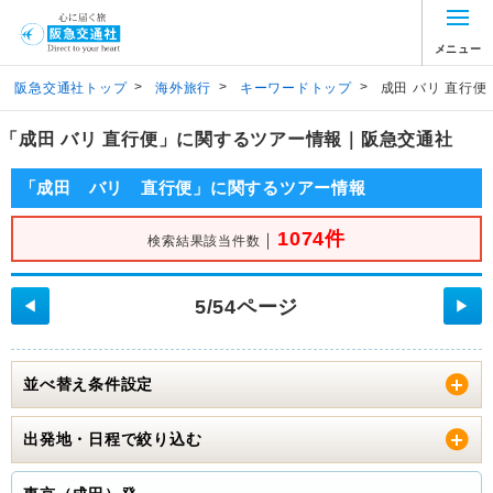
メニュー
>
>
>
阪急交通社トップ
海外旅行
キーワードトップ
成田 バリ 直行便
「成田 バリ 直行便」に関するツアー情報｜阪急交通社
「成田 バリ 直行便」に関するツアー情報
1074件
｜
検索結果該当件数
5/54ページ
◀
▶
並べ替え条件設定
出発地・日程で絞り込む