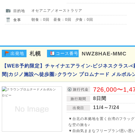
オセアニア／オーストラリア
目的地
朝食：0回 昼食：0回 夕食：0回
食事
札幌
NWZ8HAE-MMC
出発地
コース番号
【WEB予約限定】チャイナエアライン-ビジネスクラス-<
間|カジノ施設へ徒歩圏♪クラウン プロムナード メルボル
726,000〜1,4
旅行代金
8日間
旅行期間
11/4～7/24
出発日
▼台北の本拠地を置く台湾のフラッグ
な空の旅を♪
▼自由気ままなフリープラン!思い思