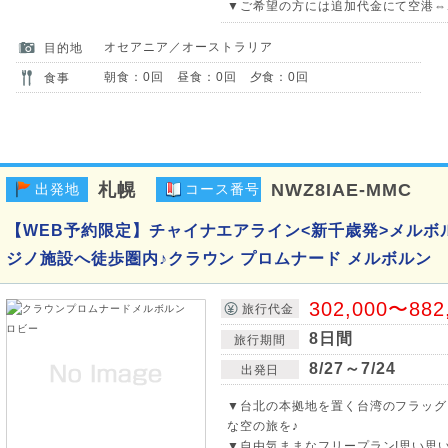
▼ご希望の方には追加代金にて空港⇔
オセアニア／オーストラリア
目的地
朝食：0回 昼食：0回 夕食：0回
食事
札幌
NWZ8IAE-MMC
出発地
コース番号
【WEB予約限定】チャイナエアライン<新千歳発>メルボル
ジノ施設へ徒歩圏内♪クラウン プロムナード メルボルン
302,000〜882
旅行代金
8日間
旅行期間
8/27～7/24
出発日
▼台北の本拠地を置く台湾のフラッグ
な空の旅を♪
▼自由気ままなフリープラン!思い思