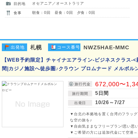
オセアニア／オーストラリア
目的地
朝食：0回 昼食：0回 夕食：0回
食事
札幌
NWZ5HAE-MMC
出発地
コース番号
【WEB予約限定】チャイナエアライン-ビジネスクラス-<
間|カジノ施設へ徒歩圏♪クラウン プロムナード メルボル
672,000〜1,3
旅行代金
5日間
旅行期間
10/26～7/27
出発日
▼台北の本拠地を置く台湾のフラッグ
な空の旅を♪
▼自由気ままなフリープラン!思い思
▼ご希望の方には追加代金にて空港⇔