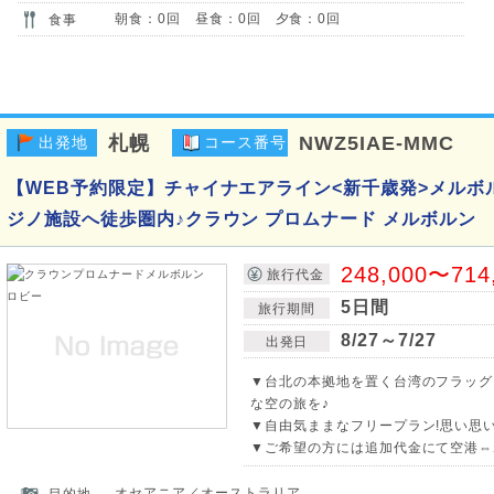
朝食：0回 昼食：0回 夕食：0回
食事
札幌
NWZ5IAE-MMC
出発地
コース番号
【WEB予約限定】チャイナエアライン<新千歳発>メルボル
ジノ施設へ徒歩圏内♪クラウン プロムナード メルボルン
248,000〜714
旅行代金
5日間
旅行期間
8/27～7/27
出発日
▼台北の本拠地を置く台湾のフラッグ
な空の旅を♪
▼自由気ままなフリープラン!思い思
▼ご希望の方には追加代金にて空港⇔
オセアニア／オーストラリア
目的地