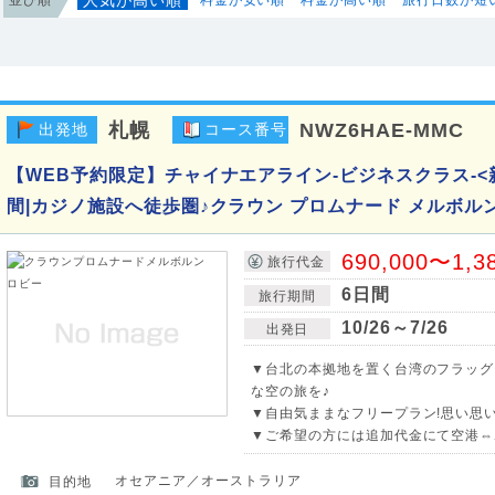
札幌
NWZ6HAE-MMC
出発地
コース番号
【WEB予約限定】チャイナエアライン-ビジネスクラス-<
間|カジノ施設へ徒歩圏♪クラウン プロムナード メルボル
690,000〜1,3
旅行代金
6日間
旅行期間
10/26～7/26
出発日
▼台北の本拠地を置く台湾のフラッグ
な空の旅を♪
▼自由気ままなフリープラン!思い思
▼ご希望の方には追加代金にて空港⇔
オセアニア／オーストラリア
目的地