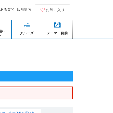
くある質問
店舗案内
お気に入り
券・
クルーズ
テーマ・目的
ル
い順
旅行日数が長い順