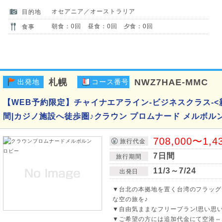
オセアニア／オーストラリア
目的地
朝食：0回 昼食：0回 夕食：0回
食事
札幌
NWZ7HAE-MMC
出発地
コース番号
【WEB予約限定】チャイナエアライン-ビジネスクラス-<
間|カジノ施設へ徒歩圏♪クラウン プロムナード メルボル
708,000〜1,4
旅行代金
7日間
旅行期間
11/3～7/24
出発日
▼台北の本拠地を置く台湾のフラッグ
な空の旅を♪
▼自由気ままなフリープラン!思い思
▼ご希望の方には追加代金にて空港⇔