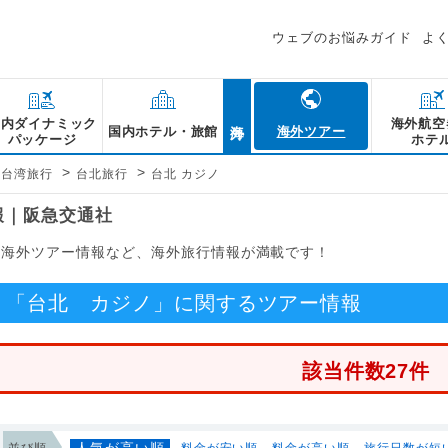
ウェブのお悩みガイド
よ
海外
国内ダイナミック
海外航空
国内ホテル・旅館
海外ツアー
パッケージ
ホテ
>
>
台湾旅行
台北旅行
台北 カジノ
報｜阪急交通社
る海外ツアー情報など、海外旅行情報が満載です！
「台北 カジノ」に関するツアー情報
該当件数27件
人気が高い順
並び順
料金が安い順
料金が高い順
旅行日数が短