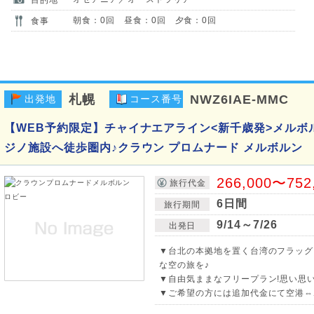
朝食：0回 昼食：0回 夕食：0回
食事
札幌
NWZ6IAE-MMC
出発地
コース番号
【WEB予約限定】チャイナエアライン<新千歳発>メルボル
ジノ施設へ徒歩圏内♪クラウン プロムナード メルボルン
266,000〜752
旅行代金
6日間
旅行期間
9/14～7/26
出発日
▼台北の本拠地を置く台湾のフラッグ
な空の旅を♪
▼自由気ままなフリープラン!思い思
▼ご希望の方には追加代金にて空港⇔