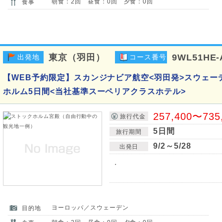
朝食：2回 昼食：0回 夕食：0回
食事
東京（羽田）
9WL51HE-
出発地
コース番号
【WEB予約限定】スカンジナビア航空<羽田発>スウェー
ホルム5日間<当社基準スーペリアクラスホテル>
257,400〜735
旅行代金
5日間
旅行期間
9/2～5/28
出発日
・
ヨーロッパ／スウェーデン
目的地