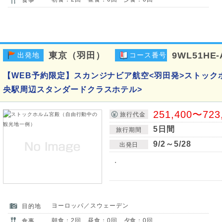
東京（羽田）
9WL51HE-
出発地
コース番号
【WEB予約限定】スカンジナビア航空<羽田発>ストック
央駅周辺スタンダードクラスホテル>
251,400〜723
旅行代金
5日間
旅行期間
9/2～5/28
出発日
・
ヨーロッパ／スウェーデン
目的地
朝食：2回 昼食：0回 夕食：0回
食事