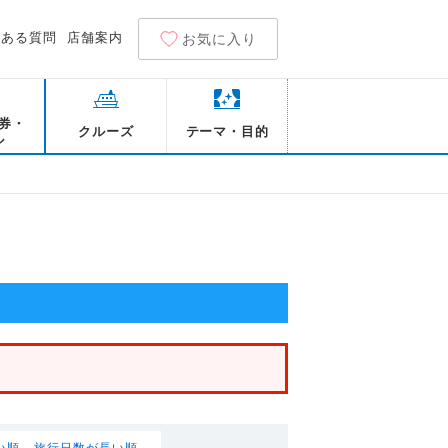
くある質問
店舗案内
お気に入り
券・
クルーズ
テーマ・目的
ル
い順
旅行日数が長い順