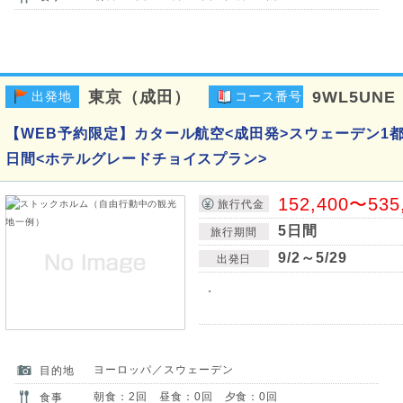
東京（成田）
9WL5UNE
出発地
コース番号
【WEB予約限定】カタール航空<成田発>スウェーデン1
日間<ホテルグレードチョイスプラン>
152,400〜535
旅行代金
5日間
旅行期間
9/2～5/29
出発日
・
ヨーロッパ／スウェーデン
目的地
朝食：2回 昼食：0回 夕食：0回
食事