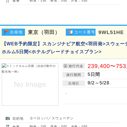
朝食：2回 昼食：0回 夕食：0回
食事
東京（羽田）
9WL51HE
出発地
コース番号
【WEB予約限定】スカンジナビア航空<羽田発>スウェー
ホルム5日間<ホテルグレードチョイスプラン>
239,400〜753
旅行代金
5日間
旅行期間
9/2～5/28
出発日
・
ヨーロッパ／スウェーデン
目的地
朝食：2回 昼食：0回 夕食：0回
食事