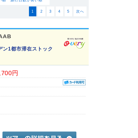
1
2
3
4
5
次へ
AAB
デン1都市滞在ストック
,700円