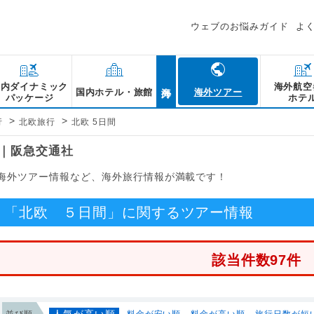
ウェブのお悩みガイド
よ
海外
国内ダイナミック
海外航空
国内ホテル・旅館
海外ツアー
パッケージ
ホテ
>
>
行
北欧旅行
北欧 5日間
報｜阪急交通社
る海外ツアー情報など、海外旅行情報が満載です！
「北欧 ５日間」に関するツアー情報
該当件数97件
人気が高い順
並び順
料金が安い順
料金が高い順
旅行日数が短