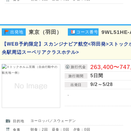
東京（羽田）
9WL51HE-
出発地
コース番号
【WEB予約限定】スカンジナビア航空<羽田発>ストック
央駅周辺スーペリアクラスホテル>
263,400〜747
旅行代金
5日間
旅行期間
9/2～5/28
出発日
・
ヨーロッパ／スウェーデン
目的地
朝食：2回 昼食：0回 夕食：0回
食事