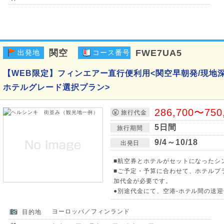
関空
FWE7UA5
出発地
コース番号
【WEB限定】フィンエアー直行便利用<関空早朝発/現地深
ホテルグレード選択プラン>
286,700〜750
旅行代金
5日間
旅行期間
9/4～10/18
出発日
■航空券とホテルがセットになったシ
■ご予定・予算に合わせて、ホテルプ
加代金が必要です。
●別途代金にて、空港-ホテル間の送
ヨーロッパ／フィンランド
目的地