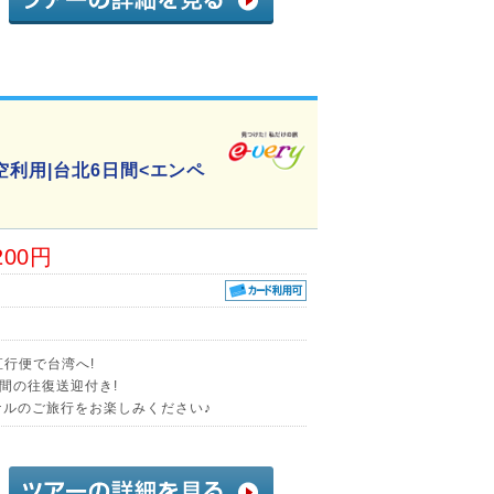
利用|台北6日間<エンペ
200円
直行便で台湾へ!
間の往復送迎付き!
ナルのご旅行をお楽しみください♪