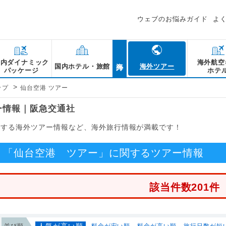
ウェブのお悩みガイド
よ
海外
国内ダイナミック
海外航空
国内ホテル・旅館
海外ツアー
パッケージ
ホテ
>
ップ
仙台空港 ツアー
ー情報｜阪急交通社
関する海外ツアー情報など、海外旅行情報が満載です！
「仙台空港 ツアー」に関するツアー情報
該当件数201件
人気が高い順
並び順
料金が安い順
料金が高い順
旅行日数が短