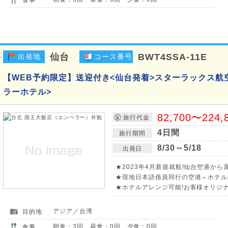
仙台
BWT4SSA-11E
出発地
コース番号
【WEB予約限定】送迎付き<仙台発着>スターラックス航空
ラーホテル>
82,700〜224,
旅行代金
4日間
旅行期間
8/30～5/18
出発日
★2023年4月新規就航!仙台空港から
★現地日本語係員同行の空港⇔ホテル
★ホテルアレンジ可能!お客様オリジ
アジア／台湾
目的地
朝食：3回 昼食：0回 夕食：0回
食事