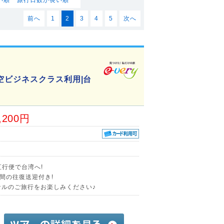
前へ
1
2
3
4
5
次へ
空ビジネスクラス利用|台
,200円
直行便で台湾へ!
間の往復送迎付き!
ナルのご旅行をお楽しみください♪