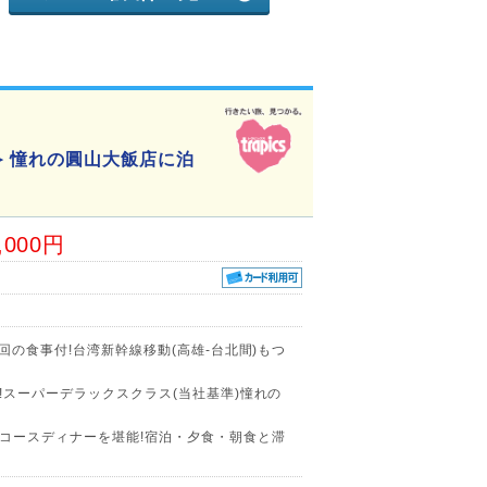
 憧れの圓山大飯店に泊
,000円
回の食事付!台湾新幹線移動(高雄-台北間)もつ
!スーパーデラックスクラス(当社基準)憧れの
コースディナーを堪能!宿泊・夕食・朝食と滞