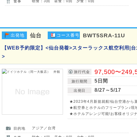
朝食：3回 昼食：0回 夕食：0回
食事
仙台
BWT5SRA-11U
出発地
コース番号
【WEB予約限定】<仙台発着>スターラックス航空利用|台
>
97,500〜249,
旅行代金
5日間
旅行期間
8/27～5/17
出発日
★2023年4月新規就航!仙台空港から
★航空券とホテルのフリープラン♪現
★ホテルアレンジ可能!お客様オリジ
アジア／台湾
目的地