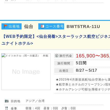
仙台
BWT5TRA-11U
出発地
コース番号
【WEB予約限定】<仙台発着>スターラックス航空ビジネス
ユナイトホテル>
165,900〜365
旅行代金
5日間
旅行期間
8/27～5/17
出発日
★2023年4月新規就航!仙台空港から
★航空券とホテルのフリープラン♪現
★ホテルアレンジ可能!お客様オリジ
アジア／台湾
目的地
朝食：4回 昼食：0回 夕食：0回
食事