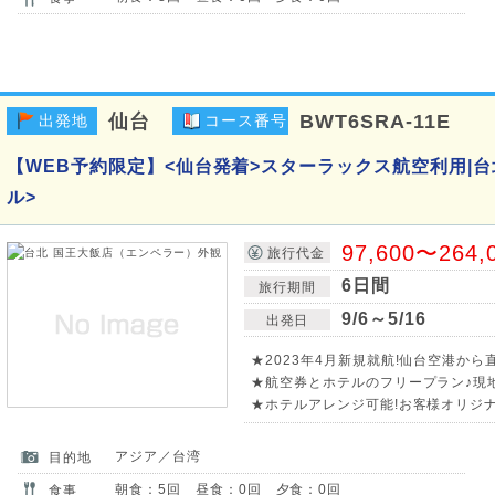
仙台
BWT6SRA-11E
出発地
コース番号
【WEB予約限定】<仙台発着>スターラックス航空利用|台
ル>
97,600〜264,
旅行代金
6日間
旅行期間
9/6～5/16
出発日
★2023年4月新規就航!仙台空港から
★航空券とホテルのフリープラン♪現
★ホテルアレンジ可能!お客様オリジ
アジア／台湾
目的地
朝食：5回 昼食：0回 夕食：0回
食事