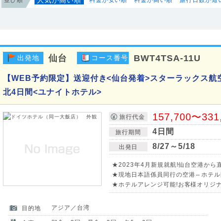
仙台
BWT4TSA-11U
出発地
コース番号
【WEB予約限定】送迎付き<仙台発着>スターラックス航
北4日間<ユナイトホテル>
157,700〜331
旅行代金
4日間
旅行期間
8/27～5/18
出発日
★2023年4月新規就航!仙台空港から
★現地日本語係員同行の空港⇔ホテル
★ホテルアレンジ可能!お客様オリジ
アジア／台湾
目的地