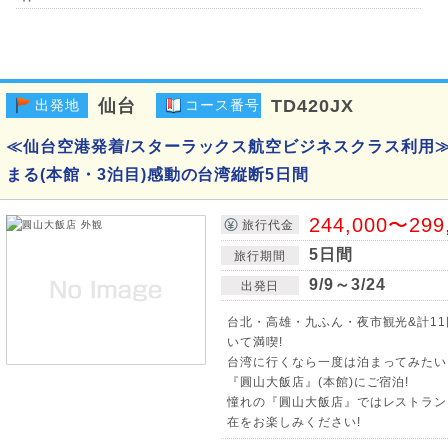
仙台
TD420JX
出発地
コース番号
≪仙台空港発着/スターラックス航空ビジネスクラス利用≫
まる(本館・3泊目)感動の台湾縦断5日間
244,000〜299
旅行代金
5日間
旅行期間
9/9～3/24
出発日
台北・高雄・九ふん・夜市観光&計11
いて満喫!
台湾に行くなら一度は泊まってみたい
『圓山大飯店』(本館)にご宿泊!
憧れの『圓山大飯店』ではレストラン
在をお楽しみください!