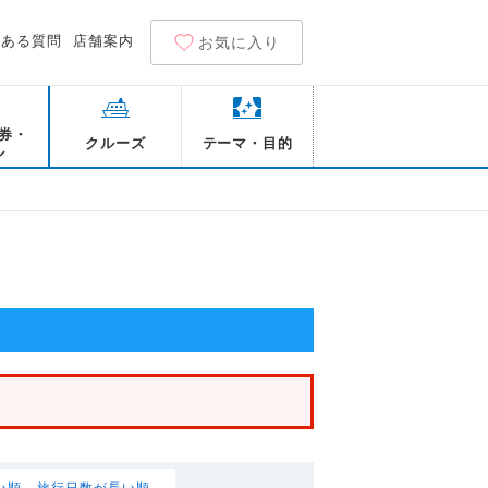
くある質問
店舗案内
お気に入り
券・
クルーズ
テーマ・目的
ル
い順
旅行日数が長い順