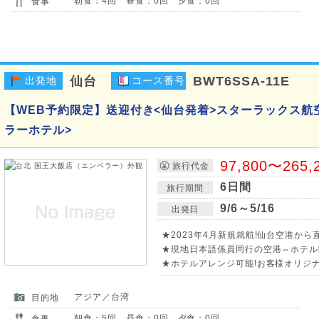
朝食：4回 昼食：0回 夕食：0回
食事
仙台
BWT6SSA-11E
出発地
コース番号
【WEB予約限定】送迎付き<仙台発着>スターラックス航空
ラーホテル>
97,800〜265,
旅行代金
6日間
旅行期間
9/6～5/16
出発日
★2023年4月新規就航!仙台空港から
★現地日本語係員同行の空港⇔ホテル
★ホテルアレンジ可能!お客様オリジ
アジア／台湾
目的地
朝食：5回 昼食：0回 夕食：0回
食事