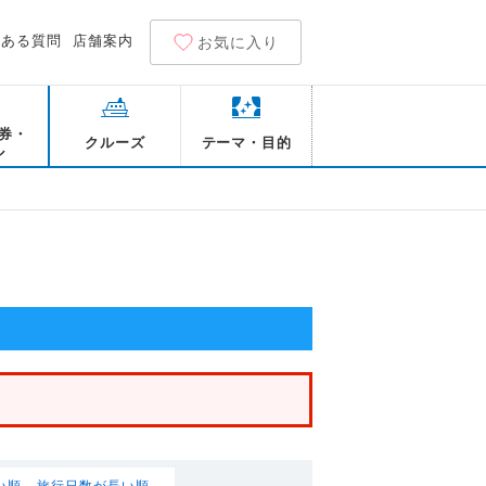
くある質問
店舗案内
お気に入り
券・
クルーズ
テーマ・目的
ル
い順
旅行日数が長い順