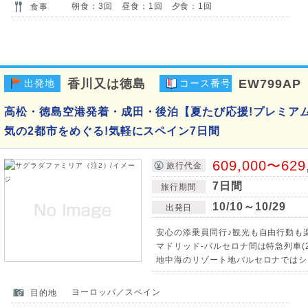
朝食：3回 昼食：1回 夕食：1回
食事
香川又は徳島
EW799AP
出発地
コース番号
高松・徳島空港発着・成田・後泊【夏たび応援!プレミア
気の2都市をめぐる!気軽にスペイン7日間
609,000〜629
旅行代金
7日間
旅行期間
10/10～10/29
出発日
安心の添乗員同行♪観光も自由行動も
マドリッド-バルセロナ間は特急列車(2
地中海のリゾート地バルセロナではシ
ヨーロッパ／スペイン
目的地