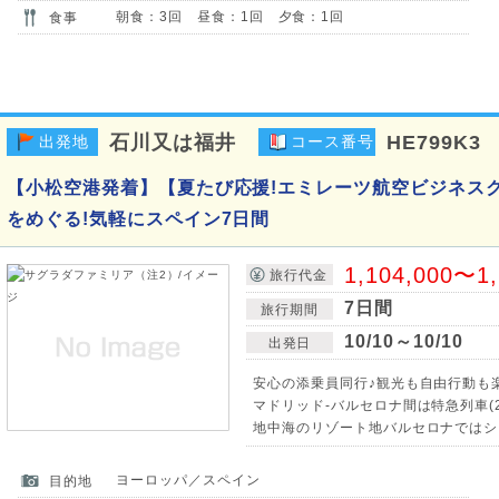
朝食：3回 昼食：1回 夕食：1回
食事
石川又は福井
HE799K3
出発地
コース番号
【小松空港発着】【夏たび応援!エミレーツ航空ビジネス
をめぐる!気軽にスペイン7日間
1,104,000〜1
旅行代金
7日間
旅行期間
10/10～10/10
出発日
安心の添乗員同行♪観光も自由行動も
マドリッド-バルセロナ間は特急列車(2
地中海のリゾート地バルセロナではシ
ヨーロッパ／スペイン
目的地