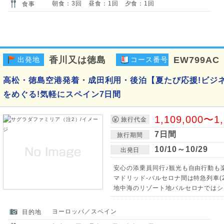
朝食：3回 昼食：1回 夕食：1回
食事
香川又は徳島
EW799AC
出発地
コース番号
高松・徳島空港発着・成田利用・後泊【夏たび応援!ビジ
をめぐる!気軽にスペイン7日間
1,109,000〜1
旅行代金
7日間
旅行期間
10/10～10/29
出発日
安心の添乗員同行♪観光も自由行動も
マドリッド-バルセロナ間は特急列車(2
地中海のリゾート地バルセロナではシ
ヨーロッパ／スペイン
目的地