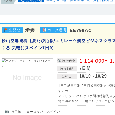
愛媛
EE799AC
出発地
コース番号
松山空港発着【夏たび応援!エミレーツ航空ビジネスクラ
ぐる!気軽にスペイン7日間
1,114,000〜1
旅行代金
7日間
旅行期間
10/10～10/29
出発日
1日目成田空港-6日目成田空港まで
すすめ!
マドリッド-バルセロナ間は特急列車(2
地中海のリゾート地バルセロナではシ
ヨーロッパ／スペイン
目的地