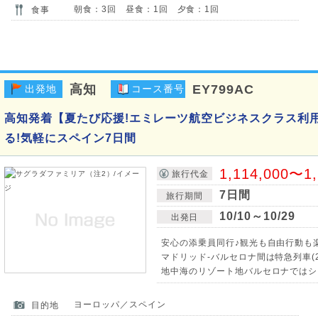
朝食：3回 昼食：1回 夕食：1回
食事
高知
EY799AC
出発地
コース番号
高知発着【夏たび応援!エミレーツ航空ビジネスクラス利
る!気軽にスペイン7日間
1,114,000〜1
旅行代金
7日間
旅行期間
10/10～10/29
出発日
安心の添乗員同行♪観光も自由行動も
マドリッド-バルセロナ間は特急列車(2
地中海のリゾート地バルセロナではシ
ヨーロッパ／スペイン
目的地