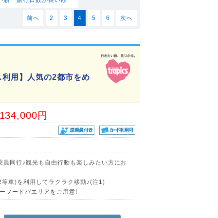
前へ
2
3
4
5
6
次へ
ス利用】人気の2都市をめ
,134,000円
添乗員同行♪観光も自由行動も楽しみたい方にお
等車)を利用してラクラク移動♪(注1)
ーフードパエリアをご用意!