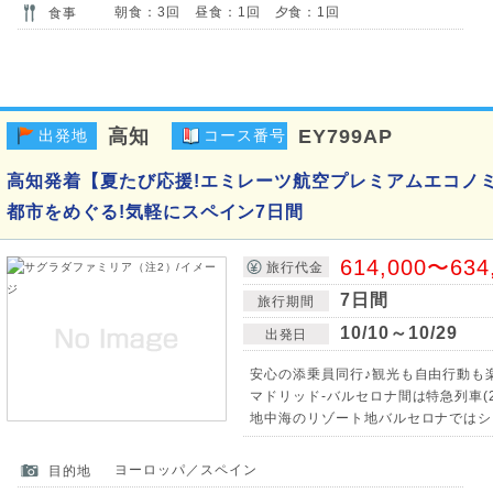
朝食：3回 昼食：1回 夕食：1回
食事
高知
EY799AP
出発地
コース番号
高知発着【夏たび応援!エミレーツ航空プレミアムエコノ
都市をめぐる!気軽にスペイン7日間
614,000〜634
旅行代金
7日間
旅行期間
10/10～10/29
出発日
安心の添乗員同行♪観光も自由行動も
マドリッド-バルセロナ間は特急列車(2
地中海のリゾート地バルセロナではシ
ヨーロッパ／スペイン
目的地