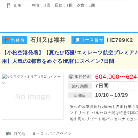
朝食：3回 昼食：1回 夕食：1回
食事
石川又は福井
HE799K2
出発地
コース番号
【小松空港発着】【夏たび応援!エミレーツ航空プレミア
用】人気の2都市をめぐる!気軽にスペイン7日間
604,000〜624
旅行代金
7日間
旅行期間
10/10～10/29
出発日
安心の添乗員同行♪観光も自由行動も
マドリッド-バルセロナ間は特急列車(2
地中海のリゾート地バルセロナではシ
ヨーロッパ／スペイン
目的地