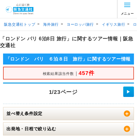
メニュー
>
>
>
>
阪急交通社トップ
海外旅行
ヨーロッパ旅行
イギリス旅行
ロ
「ロンドン パリ 6泊8日 旅行」に関するツアー情報｜阪急
交通社
「ロンドン パリ ６泊８日 旅行」に関するツアー情報
457件
｜
検索結果該当件数
1/23ページ
▶
並べ替え条件設定
出発地・日程で絞り込む