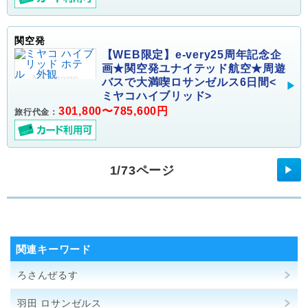
関空発
【WEB限定】e-very25周年記念企
画★関空発ユナイテッド航空★周遊
バスで大満喫ロサンゼルス6日間<
ミヤコハイブリッド>
301,800〜785,600円
旅行代金：
1/73ページ
▶
関連キーワード
ろさんぜるす
羽田 ロサンゼルス