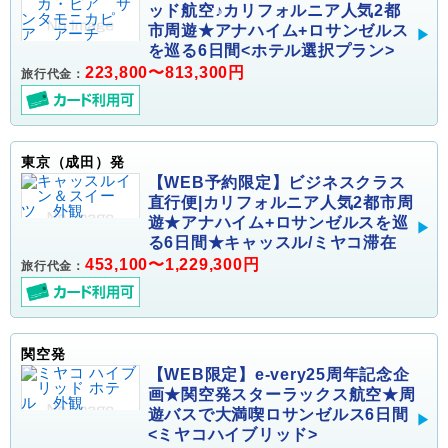
ッド航空♪カリフォルニア人気2都
市周遊★アナハイム+ロサンゼルス
を巡る6日間<ホテル選択プラン>
223,800〜813,300円
旅行代金：
東京（成田）発
【WEB予約限定】ビジネスクラス
直行便|カリフォルニア人気2都市周
遊★アナハイム+ロサンゼルスを巡
る6日間★キャッスル/ミヤコ滞在
453,100〜1,229,300円
旅行代金：
関空発
【WEB限定】e-very25周年記念企
画★関空発スターラックス航空★周
遊バスで大満喫ロサンゼルス6日間
<ミヤコハイブリッド>