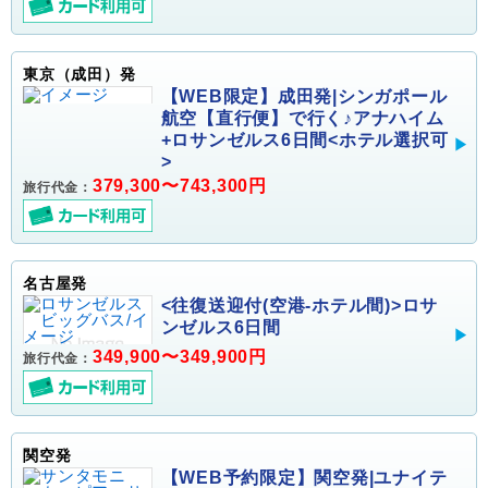
東京（成田）発
【WEB限定】成田発|シンガポール
航空【直行便】で行く♪アナハイム
+ロサンゼルス6日間<ホテル選択可
>
379,300〜743,300円
旅行代金：
名古屋発
<往復送迎付(空港-ホテル間)>ロサ
ンゼルス6日間
349,900〜349,900円
旅行代金：
関空発
【WEB予約限定】関空発|ユナイテ