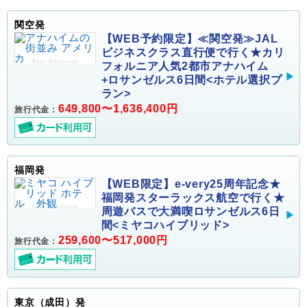
関空発
【WEB予約限定】≪関空発≫JAL
ビジネスクラス直行便で行く★カリ
フォルニア人気2都市アナハイム
+ロサンゼルス6日間<ホテル選択プ
ラン>
649,800〜1,636,400円
旅行代金：
福岡発
【WEB限定】e-very25周年記念★
福岡発スターラックス航空で行く★
周遊バスで大満喫ロサンゼルス6日
間<ミヤコハイブリッド>
259,600〜517,000円
旅行代金：
東京（成田）発