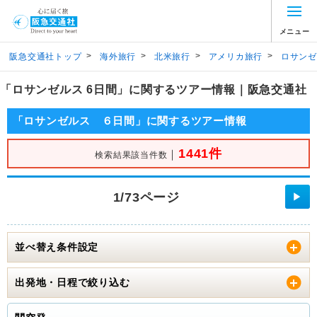
メニュー
>
>
>
>
阪急交通社トップ
海外旅行
北米旅行
アメリカ旅行
ロサンゼ
「ロサンゼルス 6日間」に関するツアー情報｜阪急交通社
「ロサンゼルス ６日間」に関するツアー情報
1441件
｜
検索結果該当件数
1/73ページ
▶
並べ替え条件設定
出発地・日程で絞り込む