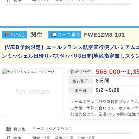
関空
FWE12M8-101
出発地
コース番号
【WEB予約限定】エールフランス航空直行便プレミアム
ンミッシェル日帰りバス付♪パリ8日間|地区指定無しスタ
568,000〜1,3
旅行代金
8日間
旅行期間
9/2～9/28
出発日
エールフランス航空直行便プレミアム
ご予定・予算に合わせて、ホテルプラ
別途代金にて、空港-ホテル間の送迎
ヨーロッパ／フランス
目的地
朝食：6回 昼食：1回 夕食：0回
食事