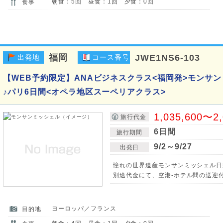
朝食：5回 昼食：1回 夕食：0回
食事
福岡
JWE1NS6-103
出発地
コース番号
【WEB予約限定】ANAビジネスクラス<福岡発>モンサ
♪パリ6日間<オペラ地区スーペリアクラス>
1,035,600〜2
旅行代金
6日間
旅行期間
9/2～9/27
出発日
憧れの世界遺産モンサンミッシェル日
別途代金にて、空港-ホテル間の送迎
ヨーロッパ／フランス
目的地