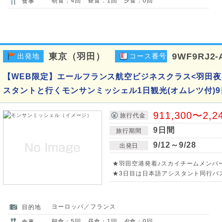
朝食：4回 昼食：1回 夕食：0回
食事
東京（羽田）
9WF9RJ2-
出発地
コース番号
【WEB限定】エールフランス航空ビジネスクラス<羽田夜
スタントと行くモンサンミッシェル1日観光(オムレツ付)9
911,300〜2,2
旅行代金
9日間
旅行期間
9/12～9/28
出発日
★羽田空港発着♪スカイチームメンバ
★3日目は日本語アシスタント同行バ
ヨーロッパ／フランス
目的地
朝食：5回 昼食：1回 夕食：0回
食事