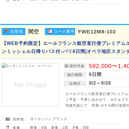
関空
FWE12M8-102
出発地
コース番号
【WEB予約限定】エールフランス航空直行便プレミアム
ンミッシェル日帰りバス付♪パリ8日間|オペラ地区スタン
592,000〜1,4
旅行代金
8日間
旅行期間
9/2～9/28
出発日
エールフランス航空直行便プレミアム
ご予定・予算に合わせて、ホテルプラ
別途代金にて、空港-ホテル間の送迎
ヨーロッパ／フランス
目的地
朝食：6回 昼食：1回 夕食：0回
食事