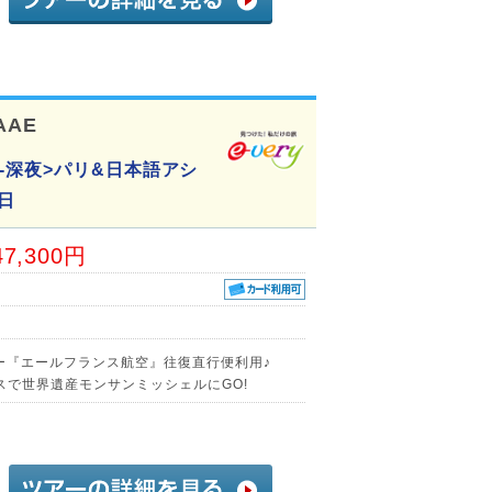
AAE
-深夜>パリ&日本語アシ
日
47,300円
ー『エールフランス航空』往復直行便利用♪
スで世界遺産モンサンミッシェルにGO!