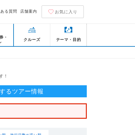
くある質問
店舗案内
お気に入り
券・
クルーズ
テーマ・目的
ル
す！
するツアー情報
い順
旅行日数が長い順