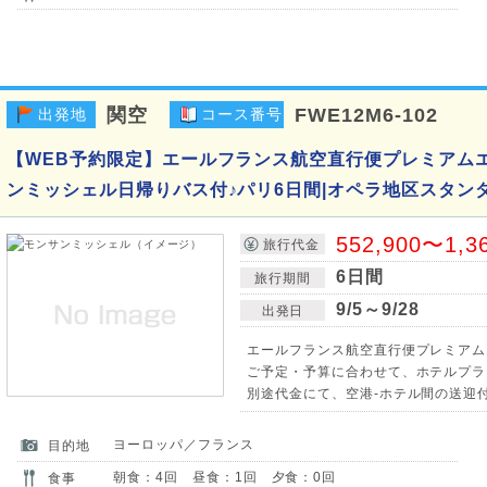
関空
FWE12M6-102
出発地
コース番号
【WEB予約限定】エールフランス航空直行便プレミアム
ンミッシェル日帰りバス付♪パリ6日間|オペラ地区スタン
552,900〜1,3
旅行代金
6日間
旅行期間
9/5～9/28
出発日
エールフランス航空直行便プレミアム
ご予定・予算に合わせて、ホテルプラ
別途代金にて、空港-ホテル間の送迎
ヨーロッパ／フランス
目的地
朝食：4回 昼食：1回 夕食：0回
食事