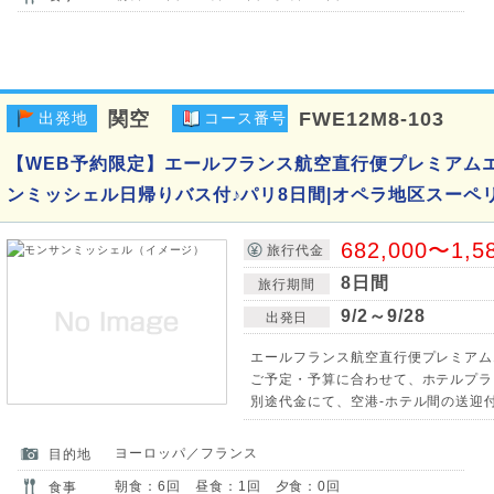
関空
FWE12M8-103
出発地
コース番号
【WEB予約限定】エールフランス航空直行便プレミアム
ンミッシェル日帰りバス付♪パリ8日間|オペラ地区スーペ
682,000〜1,5
旅行代金
8日間
旅行期間
9/2～9/28
出発日
エールフランス航空直行便プレミアム
ご予定・予算に合わせて、ホテルプラ
別途代金にて、空港-ホテル間の送迎
ヨーロッパ／フランス
目的地
朝食：6回 昼食：1回 夕食：0回
食事