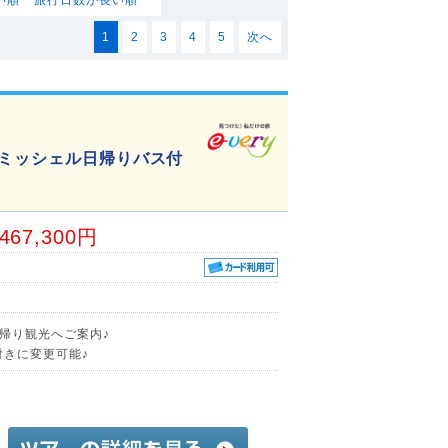
1
2
3
4
5
次へ
ンミッシェル日帰りバス付
,467,300円
帰り観光へご案内♪
付きに変更可能♪