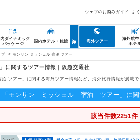
ウェブのお悩みガイド
よ
海外
国内ダイナミック
海外航空
国内ホテル・旅館
海外ツアー
パッケージ
ホテ
>
ップ
モンサン ミッシェル 宿泊 ツアー
ー」に関するツアー情報｜阪急交通社
宿泊 ツアー」に関する海外ツアー情報など、海外旅行情報が満載で
「モンサン ミッシェル 宿泊 ツアー」に関
該当件数2251件
人気が高い順
並び順
料金が安い順
料金が高い順
旅行日数が短