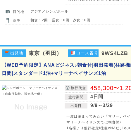
アジア／シンガポール
目的地
朝食：2回 昼食：0回 夕食：0回
食事
東京（羽田）
9WS4LZB
出発地
コース番号
【WEB予約限定】ANAビジネス♪朝食付|羽田発着(往路機
日間|スタンダード1泊+マリーナベイサンズ1泊
458,300〜1,2
旅行代金
4日間
旅行期間
9/9～3/29
出発日
一度は泊まってみたい「マリーナベイ
マリーナベイサンズでは朝食付♪
1名様より催行確定!往復ANAビジネ