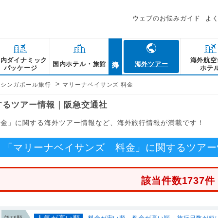
ウェブのお悩みガイド
よ
海外
国内ダイナミック
海外航空
国内ホテル・旅館
海外ツアー
パッケージ
ホテ
>
シンガポール旅行
マリーナベイサンズ 料金
するツアー情報｜阪急交通社
料金」に関する海外ツアー情報など、海外旅行情報が満載です！
「マリーナベイサンズ 料金」に関するツアー
該当件数1737件
人気が高い順
並び順
料金が安い順
料金が高い順
旅行日数が短