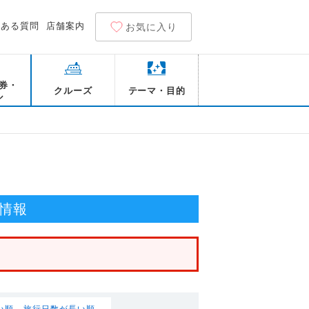
くある質問
店舗案内
お気に入り
券・
クルーズ
テーマ・目的
ル
情報
い順
旅行日数が長い順