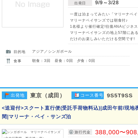
9/9～3/28
出発日
一度は泊まってみたい「マリーナベイ
マリーナベイサンズでは朝食付♪
1名様より催行確定!往復ANAビジネ
マリーナベイサンズの地上57階にあ
だけのお楽しみいただける空間です!
アジア／シンガポール
目的地
朝食：3回 昼食：0回 夕食：0回
食事
東京（成田）
9S5T9SS
出発地
コース番号
<送迎付>スクート直行便(受託手荷物料込)|成田午前/現地
間|マリーナ・ベイ・サンズ泊
388,000〜908
旅行代金