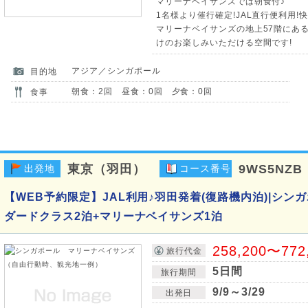
マリーナベイサンズでは朝食付♪
1名様より催行確定!JAL直行便利用!
マリーナベイサンズの地上57階にあ
けのお楽しみいただける空間です!
アジア／シンガポール
目的地
朝食：2回 昼食：0回 夕食：0回
食事
東京（羽田）
9WS5NZB
出発地
コース番号
【WEB予約限定】JAL利用♪羽田発着(復路機内泊)|シンガ
ダードクラス2泊+マリーナベイサンズ1泊
258,200〜772
旅行代金
5日間
旅行期間
9/9～3/29
出発日