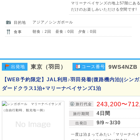
マリーナベイサンズの地上57階にあ
だけのお楽しみいただける空間です!
アジア／シンガポール
目的地
朝食：2回 昼食：0回 夕食：0回
食事
東京（羽田）
9WS4NZB
出発地
コース番号
【WEB予約限定】JAL利用♪羽田発着(復路機内泊)|シンガ
ダードクラス1泊+マリーナベイサンズ1泊
243,200〜712
旅行代金
4日間
旅行期間
9/9～3/30
出発日
一度は泊まってみたい「マリーナベイ