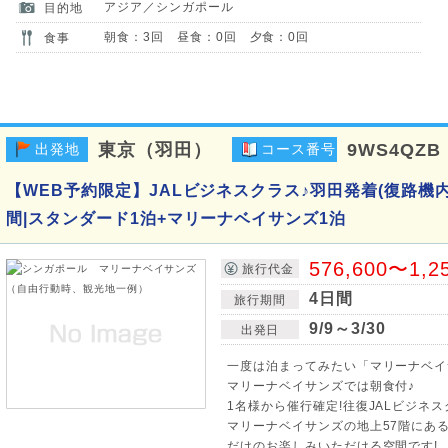
アジア／シンガポール
目的地
朝食：3回 昼食：0回 夕食：0回
食事
東京（羽田）
9WS4QZB
出発地
コース番号
【WEB予約限定】JALビジネスクラス♪羽田発着(復路機内
間|スタンダード1泊+マリーナベイサンズ1泊
576,600〜1,2
旅行代金
4日間
旅行期間
9/9～3/30
出発日
一度は泊まってみたい「マリーナベイ
マリーナベイサンズでは朝食付♪
1名様から催行確定!往復JALビジネ
マリーナベイサンズの地上57階にあ
だけのお楽しみいただける空間です!