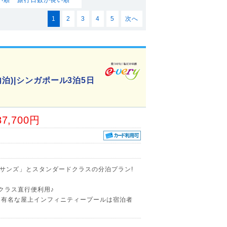
1
2
3
4
5
次へ
泊)|シンガポール3泊5日
87,700円
サンズ」とスタンダードクラスの分泊プラン!
スクラス直行便利用♪
る有名な屋上インフィニティープールは宿泊者