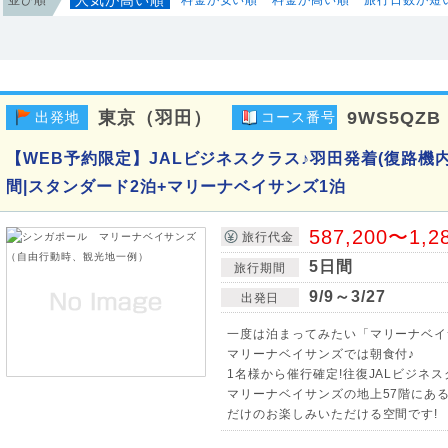
東京（羽田）
9WS5QZB
出発地
コース番号
【WEB予約限定】JALビジネスクラス♪羽田発着(復路機内
間|スタンダード2泊+マリーナベイサンズ1泊
587,200〜1,2
旅行代金
5日間
旅行期間
9/9～3/27
出発日
一度は泊まってみたい「マリーナベイ
マリーナベイサンズでは朝食付♪
1名様から催行確定!往復JALビジネ
マリーナベイサンズの地上57階にあ
だけのお楽しみいただける空間です!