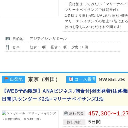
一度は泊まってみたい「マリーナベイ
マリーナベイサンズでは朝食付♪
1名様より催行確定!JAL直行便利用!
マリーナベイサンズの地上57階にあ
けのお楽しみいただける空間です!
アジア／シンガポール
目的地
朝食：3回 昼食：0回 夕食：0回
食事
東京（羽田）
9WS5LZB
出発地
コース番号
【WEB予約限定】ANAビジネス♪朝食付|羽田発着(往路機
日間|スタンダード2泊+マリーナベイサンズ1泊
457,300〜1,2
旅行代金
5日間
旅行期間