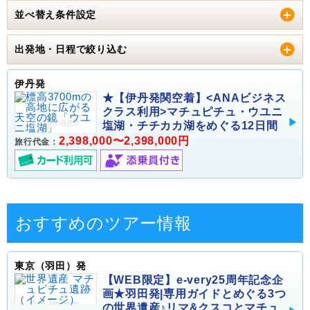
並べ替え条件設定
出発地・日程で絞り込む
伊丹発
★【伊丹発関空着】<ANAビジネス
クラス利用>マチュピチュ・ウユニ
塩湖・チチカカ湖をめぐる12日間
2,398,000〜2,398,000円
旅行代金：
おすすめのツアー情報
東京（羽田）発
【WEB限定】e-very25周年記念企
画★羽田発|専用ガイドとめぐる3つ
の世界遺産♪リマ&クスコとマチュ