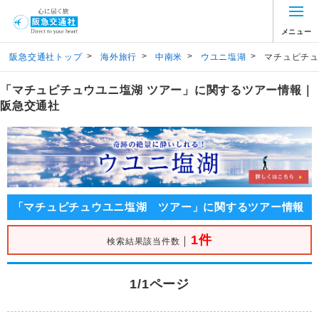
メニュー
>
>
>
>
阪急交通社トップ
海外旅行
中南米
ウユニ塩湖
マチュピチュ
「マチュピチュウユニ塩湖 ツアー」に関するツアー情報｜
阪急交通社
「マチュピチュウユニ塩湖 ツアー」に関するツアー情報
1件
｜
検索結果該当件数
1/1ページ