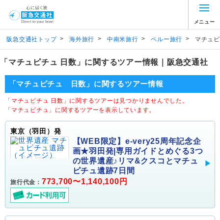
メニュー
>
>
>
>
阪急交通社トップ
海外旅行
中南米旅行
ペルー旅行
マチュピ
「マチュピチュ 日数」に関するツアー情報｜阪急交通社
「マチュピチュ 日数」に関するツアー情報
「マチュピチュ 日数」に関するツアーは見つかりませんでした。
「マチュピチュ」に関するツアーを表示しています。
東京（羽田）発
【WEB限定】e-very25周年記念企
画★羽田発|専用ガイドとめぐる3つ
の世界遺産♪リマ&クスコとマチュ
ピチュ遺跡7日間
773,700〜1,140,100円
旅行代金：