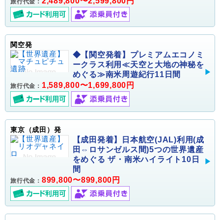
2,489,800〜2,599,800円
旅行代金：
関空発
◆【関空発着】プレミアムエコノミ
ークラス利用≪天空と大地の神秘を
めぐる≫南米周遊紀行11日間
1,589,800〜1,699,800円
旅行代金：
東京（成田）発
【成田発着】日本航空(JAL)利用(成
田⇔ロサンゼルス間)5つの世界遺産
をめぐる ザ・南米ハイライト10日
間
899,800〜899,800円
旅行代金：