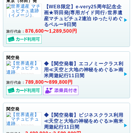
東京（羽田）発
【WEB限定】e-very25周年記念企
画★羽田発|専用ガイド同行♪世界遺
産マチュピチュ2連泊 ゆったりめぐ
るペルー9日間
876,600〜1,289,500円
旅行代金：
関空発
◆【関空発着】エコノミークラス利
用≪天空と大地の神秘をめぐる≫南
米周遊紀行11日間
789,800〜899,800円
旅行代金：
関空発
◆【関空発着】ビジネスクラス利用
≪天空と大地の神秘をめぐる≫南米
周遊紀行11日間