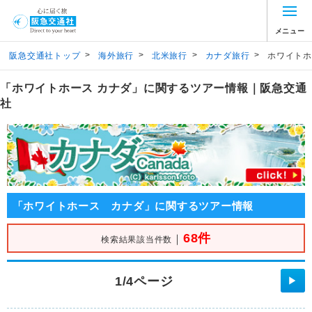
メニュー
>
>
>
>
阪急交通社トップ
海外旅行
北米旅行
カナダ旅行
ホワイトホ
「ホワイトホース カナダ」に関するツアー情報｜阪急交通
社
「ホワイトホース カナダ」に関するツアー情報
68件
｜
検索結果該当件数
1/4ページ
▶