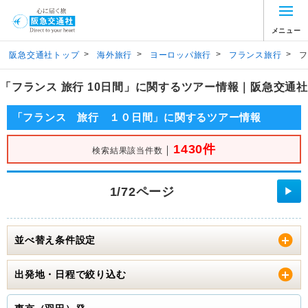
メニュー
>
>
>
>
阪急交通社トップ
海外旅行
ヨーロッパ旅行
フランス旅行
フ
「フランス 旅行 10日間」に関するツアー情報｜阪急交通社
「フランス 旅行 １０日間」に関するツアー情報
1430件
｜
検索結果該当件数
1/72ページ
▶
並べ替え条件設定
出発地・日程で絞り込む