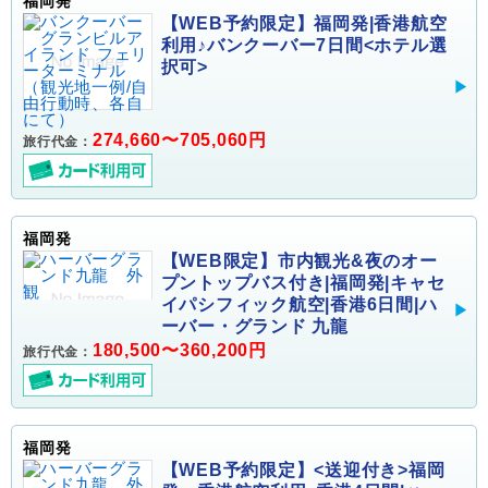
福岡発
【WEB予約限定】福岡発|香港航空
利用♪バンクーバー7日間<ホテル選
択可>
274,660〜705,060円
旅行代金：
福岡発
【WEB限定】市内観光&夜のオー
プントップバス付き|福岡発|キャセ
イパシフィック航空|香港6日間|ハ
ーバー・グランド 九龍
180,500〜360,200円
旅行代金：
福岡発
【WEB予約限定】<送迎付き>福岡