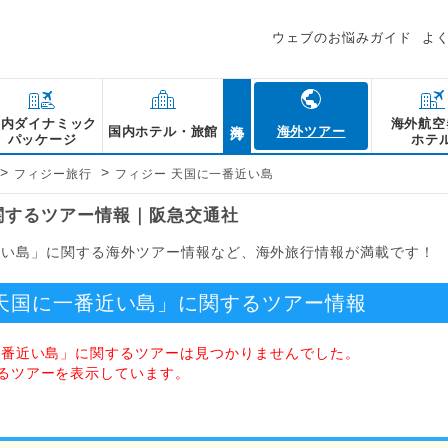
ウェブのお悩みガイド
よ
海外
国内ダイナミック
海外航空
国内ホテル・旅館
海外ツアー
パッケージ
ホテ
>
>
フィジー旅行
フィジー 天国に一番近い島
関するツアー情報｜阪急交通社
近い島」に関する海外ツアー情報など、海外旅行情報が満載です！
天国に一番近い島」に関するツアー情報
一番近い島」に関するツアーは見つかりませんでした。
るツアーを表示しています。