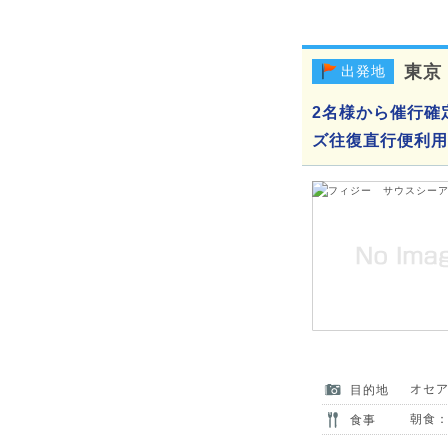
東京
出発地
2名様から催行確
ズ往復直行便利用 
オセ
目的地
朝食：
食事