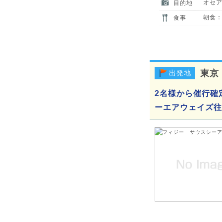
オセ
目的地
朝食：
食事
東京
出発地
2名様から催行確
ーエアウェイズ往復