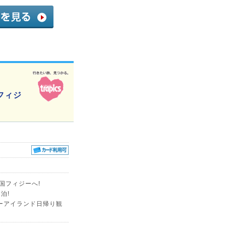
フィジ
国フィジーへ!
泊!
ーアイランド日帰り観