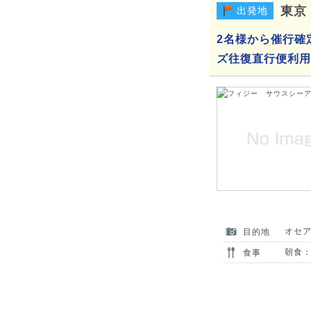
東京
出発地
2名様から催行確
ズ往復直行便利用 
オセ
目的地
朝食：
食事