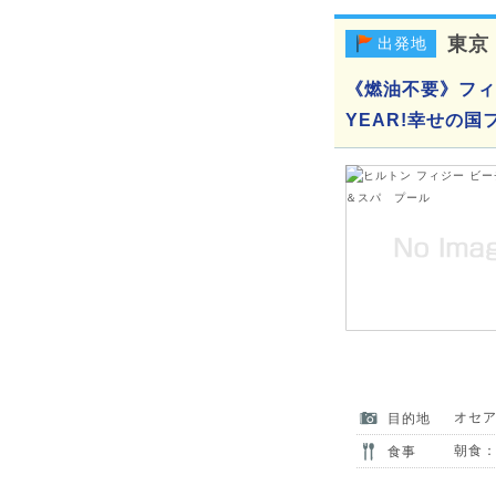
東京
出発地
《燃油不要》フィ
YEAR!幸せの国
オセ
目的地
朝食：
食事