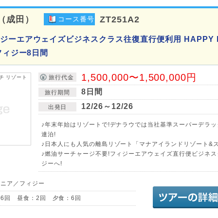
（成田）
ZT251A2
コース番号
ジーエアウェイズビジネスクラス往復直行便利用 HAPPY 
フィジー8日間
1,500,000〜1,500,000円
旅行代金
8日間
旅行期間
12/26～12/26
出発日
♪年末年始はリゾートで!デナラウでは当社基準スーパーデラッ
連泊!
♪日本人にも人気の離島リゾート「マナアイランドリゾート&ス
♪燃油サーチャージ不要!フィジーエアウェイズ直行便ビジネ
ジーへ!
アニア／フィジー
6回 昼食：2回 夕食：6回