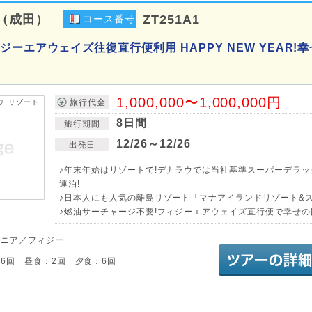
（成田）
ZT251A1
コース番号
ーエアウェイズ往復直行便利用 HAPPY NEW YEAR!
1,000,000〜1,000,000円
旅行代金
8日間
旅行期間
12/26～12/26
出発日
♪年末年始はリゾートで!デナラウでは当社基準スーパーデラッ
連泊!
♪日本人にも人気の離島リゾート「マナアイランドリゾート&ス
♪燃油サーチャージ不要!フィジーエアウェイズ直行便で幸せの
アニア／フィジー
6回 昼食：2回 夕食：6回