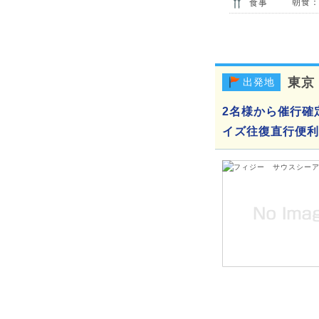
朝食：
食事
東京
出発地
2名様から催行確
イズ往復直行便利用