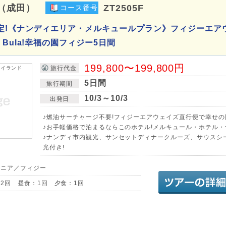
（成田）
ZT2505F
コース番号
定!《ナンディエリア・メルキュールプラン》フィジーエア
Bula!幸福の園フィジー5日間
199,800〜199,800円
旅行代金
5日間
旅行期間
10/3～10/3
出発日
♪燃油サーチャージ不要!フィジーエアウェイズ直行便で幸せの
♪お手軽価格で泊まるならこのホテル!メルキュール・ホテル・
♪ナンディ市内観光、サンセットディナークルーズ、サウスシ
光付き!
アニア／フィジー
2回 昼食：1回 夕食：1回