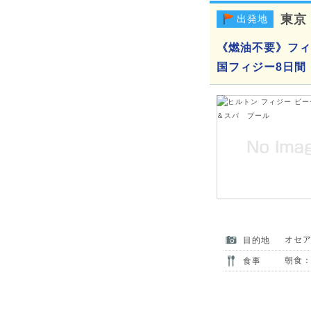
東京
出発地
《燃油不要》フィジ
国フィジー8日間
オセ
目的地
朝食：
食事