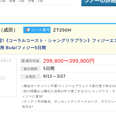
2回 昼食：1回 夕食：1回
（成田）
ZT250H
コース番号
定!《コーラルコースト・シャングリラプラン》フィジーエ
 Bula!フィジー5日間
299,800〜399,800円
旅行代金
5日間
旅行期間
9/12～3/27
出発日
♪燃油サーチャージ不要!フィジーエアウェイズ直行便で幸せの
♪街の喧騒から離れた自然の中で過ごすなら!シャングリラ・
ィジーに連泊!
♪ナンディ市内観光、サンセットディナークルーズ、サウスシ
光付き!