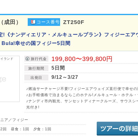
（成田）
ZT250F
コース番号
定!《ナンディエリア・メルキュールプラン》フィジーエア
Bula!幸せの国フィジー5日間
199,800〜399,800円
旅行代金
5日間
旅行期間
9/12～3/27
出発日
♪燃油サーチャージ不要!フィジーエアウェイズ直行便で幸せの
♪お手軽価格で泊まるならこのホテル!メルキュール・ホテル・
♪ナンディ市内観光、サンセットディナークルーズ、サウスシ
光付き!
アニア／フィジー
2回 昼食：1回 夕食：1回