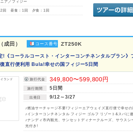
アニア／フィジー
2回 昼食：1回 夕食：1回
（成田）
ZT250K
コース番号
定!《コーラルコースト・インターコンチネンタルプラン》
直行便利用 Bula!幸せの国フィジー5日間
349,800〜599,800円
旅行代金
5日間
旅行期間
9/12～3/27
出発日
♪燃油サーチャージ不要!フィジーエアウェイズ直行便で幸せの
♪インターコンチネンタル フィジー ゴルフ リゾート&スパに連
♪ナンディ市内観光、サンセットディナークルーズ、サウスシ
光付き!