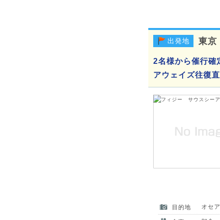
東京
出発地
2名様から催行確
アウェイズ往復直行
オセ
目的地