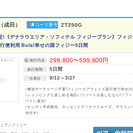
（成田）
ZT250G
コース番号
定!《デナラウエリア・ソフィテル フィジープラン》フィジ
便利用 Bula!幸せの国フィジー5日間
299,800〜599,800円
旅行代金
5日間
旅行期間
9/12～3/27
出発日
♪燃油サーチャージ不要!フィジーエアウェイズ直行便で幸せの
♪ショッピングも楽しめる海沿いリゾートを楽しむなら!ソフ
ートに連泊!
♪ナンディ市内観光、サンセットディナークルーズ、サウスシ
光付き!
アニア／フィジー