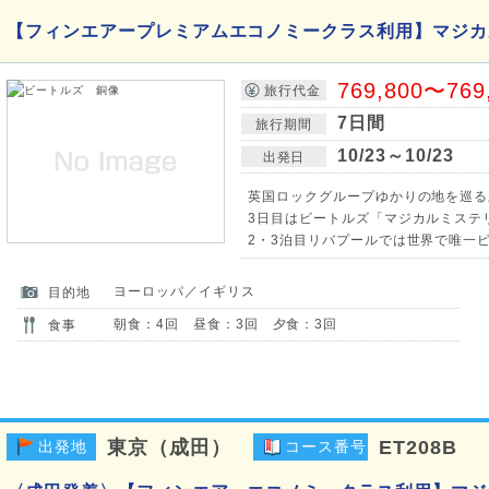
【フィンエアープレミアムエコノミークラス利用】マジカ
769,800〜769
旅行代金
7日間
旅行期間
10/23～10/23
出発日
英国ロックグループゆかりの地を巡る
3日目はビートルズ「マジカルミステリ
2・3泊目リバプールでは世界で唯一
ヨーロッパ／イギリス
目的地
朝食：4回 昼食：3回 夕食：3回
食事
東京（成田）
ET208B
出発地
コース番号