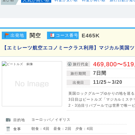
関空
E465K
出発地
コース番号
【エミレーツ航空エコノミークラス利用】マジカル英国ツ
469,800〜519
旅行代金
7日間
旅行期間
11/25～3/20
出発日
英国ロックグループゆかりの地を巡る
3日目はビートルズ「マジカルミステリ
2・3泊目リバプールでは世界で唯一
ヨーロッパ／イギリス
目的地
朝食：4回 昼食：2回 夕食：4回
食事