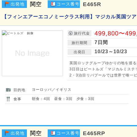
関空
E465R
出発地
コース番号
【フィンエアーエコノミークラス利用】マジカル英国ツア
499,800〜499
旅行代金
7日間
旅行期間
10/23～10/23
出発日
英国ロックグループゆかりの地を巡る
3日目はビートルズ「マジカルミステリ
2・3泊目リバプールでは世界で唯一
ヨーロッパ／イギリス
目的地
朝食：4回 昼食：3回 夕食：3回
食事
関空
E465RP
出発地
コース番号