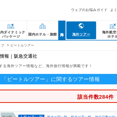
ウェブのお悩みガイド
よ
海外
国内ダイナミック
海外航空
国内ホテル・旅館
海外ツアー
パッケージ
ホテ
>
ップ
ビートルツアー
情報｜阪急交通社
する海外ツアー情報など、海外旅行情報が満載です！
「ビートルツアー」に関するツアー情報
該当件数284件
人気が高い順
並び順
料金が安い順
料金が高い順
旅行日数が短