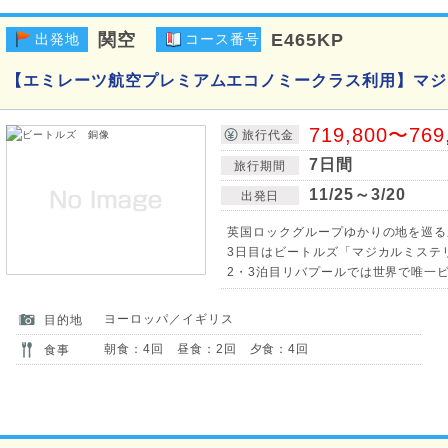
関空
E465KP
出発地
コース番号
【エミレーツ航空プレミアムエコノミークラス利用】マジ
719,800〜769
旅行代金
7日間
旅行期間
11/25～3/20
出発日
英国ロックグループゆかりの地を巡る
3日目はビートルズ「マジカルミステリ
2・3泊目リバプールでは世界で唯一
ヨーロッパ／イギリス
目的地
朝食：4回 昼食：2回 夕食：4回
食事