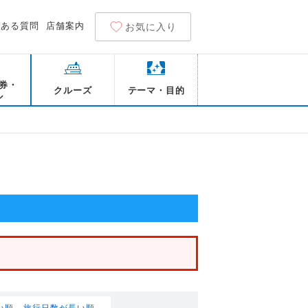
くある質問
店舗案内
お気に入り
券・
クルーズ
テーマ・目的
ル
い順
旅行日数が長い順