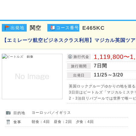
関空
E465KC
出発地
コース番号
【エミレーツ航空ビジネスクラス利用】マジカル英国ツア
1,119,800〜1
旅行代金
7日間
旅行期間
11/25～3/20
出発日
英国ロックグループゆかりの地を巡る
3日目はビートルズ「マジカルミステリ
2・3泊目リバプールでは世界で唯一
ヨーロッパ／イギリス
目的地
朝食：4回 昼食：2回 夕食：4回
食事