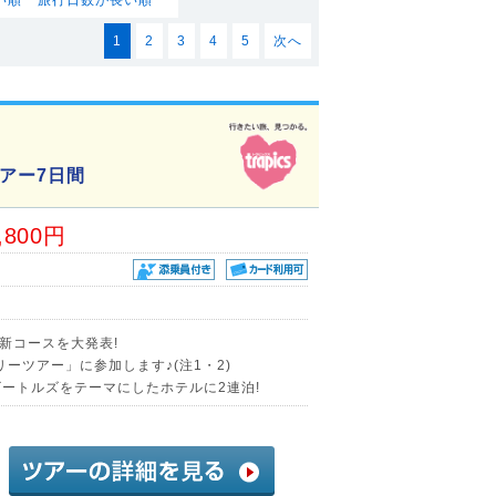
1
2
3
4
5
次へ
アー7日間
,800円
新コースを大発表!
ーツアー」に参加します♪(注1・2)
ビートルズをテーマにしたホテルに2連泊!