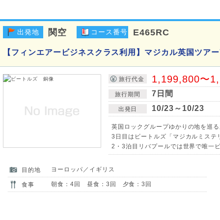
関空
E465RC
出発地
コース番号
【フィンエアービジネスクラス利用】マジカル英国ツアー
1,199,800〜1
旅行代金
7日間
旅行期間
10/23～10/23
出発日
英国ロックグループゆかりの地を巡る
3日目はビートルズ「マジカルミステリ
2・3泊目リバプールでは世界で唯一
ヨーロッパ／イギリス
目的地
朝食：4回 昼食：3回 夕食：3回
食事