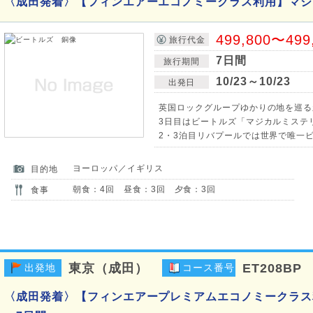
〈成田発着〉【フィンエアーエコノミークラス利用】マジ
499,800〜499
旅行代金
7日間
旅行期間
10/23～10/23
出発日
英国ロックグループゆかりの地を巡る
3日目はビートルズ「マジカルミステリ
2・3泊目リバプールでは世界で唯一
ヨーロッパ／イギリス
目的地
朝食：4回 昼食：3回 夕食：3回
食事
東京（成田）
ET208BP
出発地
コース番号
〈成田発着〉【フィンエアープレミアムエコノミークラス