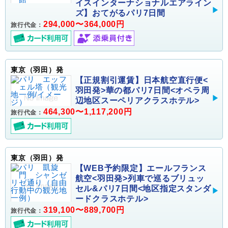
イスインターナショナルエアライン
ズ】おてがるパリ7日間
294,000〜364,000円
旅行代金：
東京（羽田）発
【正規割引運賃】日本航空直行便<
羽田発>華の都パリ7日間<オペラ周
辺地区スーペリアクラスホテル>
464,300〜1,117,200円
旅行代金：
東京（羽田）発
【WEB予約限定】エールフランス
航空<羽田発>列車で巡るブリュッ
セル&パリ7日間<地区指定スタンダ
ードクラスホテル>
319,100〜889,700円
旅行代金：