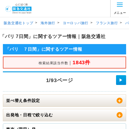
メニュー
>
>
>
>
阪急交通社トップ
海外旅行
ヨーロッパ旅行
フランス旅行
パ
「パリ 7日間」に関するツアー情報｜阪急交通社
「パリ ７日間」に関するツアー情報
1843件
｜
検索結果該当件数
1/93ページ
▶
並べ替え条件設定
出発地・日程で絞り込む