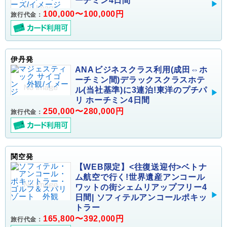
ーチミン4日間
100,000〜100,000円
旅行代金：
伊丹発
ANAビジネスクラス利用(成田⇔ホ
ーチミン間)デラックスクラスホテ
ル(当社基準)に3連泊!東洋のプチパ
リ ホーチミン4日間
250,000〜280,000円
旅行代金：
関空発
【WEB限定】<往復送迎付>ベトナ
ム航空で行く!世界遺産アンコール
ワットの街シェムリアップフリー4
日間| ソフィテルアンコールポキッ
トラー
165,800〜392,000円
旅行代金：