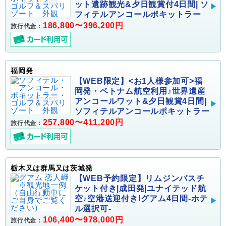
ット遺跡観光&夕日観賞付4日間| ソ
フィテルアンコールポキットラー
186,800〜396,200円
旅行代金：
福岡発
【WEB限定】<お1人様参加可>福
岡発・ベトナム航空利用♪世界遺産
アンコールワット&夕日観賞4日間|
ソフィテルアンコールポキットラー
257,800〜411,200円
旅行代金：
栃木又は群馬又は茨城発
【WEB予約限定】リムジンバスチ
ケット付き|成田発|ユナイテッド航
空♪空港送迎付き!グアム4日間-ホテ
ル選択可-
106,400〜978,000円
旅行代金：