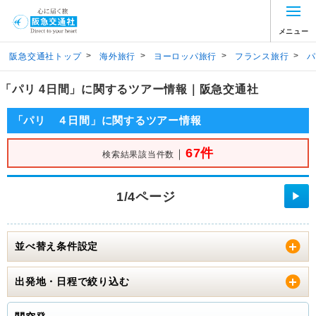
メニュー
>
>
>
>
阪急交通社トップ
海外旅行
ヨーロッパ旅行
フランス旅行
パ
「パリ 4日間」に関するツアー情報｜阪急交通社
「パリ ４日間」に関するツアー情報
67件
｜
検索結果該当件数
1/4ページ
▶
並べ替え条件設定
出発地・日程で絞り込む