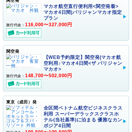
関空発
マカオ航空直行便利用<関空発着>
マカオ4日間|パリジャンマカオ指定
プラン
116,000〜327,000円
旅行代金：
関空発
【WEB予約限定】関空発|マカオ航
空利用♪マカオ4日間<ザ パリジャン
マカオ>
148,700〜502,000円
旅行代金：
東京（成田）発
全区間ベトナム航空ビジネスクラス
利用 スーパーデラックスクラスホ
テル(当社基準)に泊まる 優雅なカン
ボジア4日間