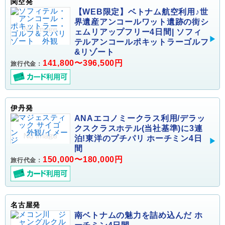
関空発
【WEB限定】ベトナム航空利用♪世
界遺産アンコールワット遺跡の街シ
ェムリアップフリー4日間| ソフィ
テルアンコールポキットラーゴルフ
&リゾート
141,800〜396,500円
旅行代金：
伊丹発
ANAエコノミークラス利用/デラッ
クスクラスホテル(当社基準)に3連
泊!東洋のプチパリ ホーチミン4日
間
150,000〜180,000円
旅行代金：
名古屋発
南ベトナムの魅力を詰め込んだ ホ