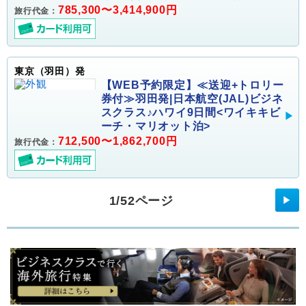
785,300〜3,414,900円
旅行代金：
東京（羽田）発
【WEB予約限定】≪送迎+トロリー
券付≫羽田発|日本航空(JAL)ビジネ
スクラス♪ハワイ9日間<ワイキキビ
ーチ・マリオット泊>
712,500〜1,862,700円
旅行代金：
1/52ページ
▶