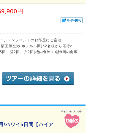
59,900円
ーシャンフロントのお部屋にご宿泊!
(中部国際空港-ホノルル間)<2名様から催行>
回、昼2回、夕2回(機内食除く)計9回の食事
用!ハワイ5日間【ハイア