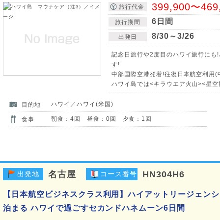
399,900〜469
旅行代金
6日間
旅行期間
8/30～3/26
出発日
記念日旅行や2度目のハワイ旅行にも
す!
中部国際空港発着!往復日本航空利用(
ハワイ島では<キラウエア火山><星空
ハワイ／ハワイ(米国)
目的地
朝食：4回 昼食：0回 夕食：1回
食事
名古屋
HN304H6
出発地
コース番号
【日本航空ビジネスクラス利用】ハイアットリージェンシ
泊まる ハワイで過ごすセカンドハネムーン6日間