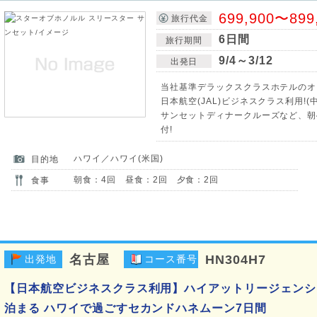
699,900〜899
旅行代金
6日間
旅行期間
9/4～3/12
出発日
当社基準デラックスクラスホテルのオ
日本航空(JAL)ビジネスクラス利用!
サンセットディナークルーズなど、朝4
付!
ハワイ／ハワイ(米国)
目的地
朝食：4回 昼食：2回 夕食：2回
食事
名古屋
HN304H7
出発地
コース番号
【日本航空ビジネスクラス利用】ハイアットリージェンシ
泊まる ハワイで過ごすセカンドハネムーン7日間