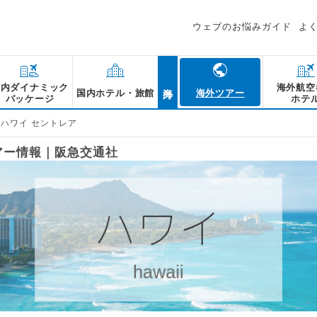
ウェブのお悩みガイド
よ
海外
国内ダイナミック
海外航空
国内ホテル・旅館
海外ツアー
パッケージ
ホテ
ハワイ セントレア
アー情報｜阪急交通社