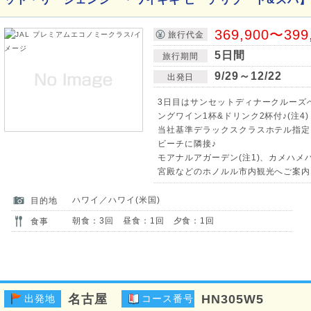
369,900〜399
旅行代金
5日間
旅行期間
9/29～12/22
出発日
3日目はサンセットディナークルーズ
ングワイン1杯&ドリンク2杯付♪(注4)
当社基準デラックスクラスホテル指定
ビーチに隣接♪
モアナルアガーデン(注1)、カメハ
宮殿などのホノルル市内観光へご案内
ハワイ／ハワイ(米国)
目的地
朝食：3回 昼食：1回 夕食：1回
食事
名古屋
HN305W5
出発地
コース番号