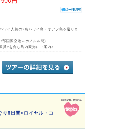
,900円
!ハワイ人気の2島ハワイ島・オアフ島を巡りま
中部国際空港⇔ホノルル間)
観賞>を含む島内観光にご案内♪
ぐり6日間<ロイヤル・コ