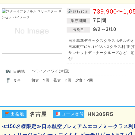
739,900〜1,0
旅行代金
7日間
旅行期間
9/2～3/10
出発日
当社基準デラックスクラスホテルのオ
日本航空(JAL)ビジネスクラス利用!
サンセットディナークルーズなど、朝5
付!
ハワイ／ハワイ(米国)
目的地
朝食：5回 昼食：2回 夕食：2回
食事
名古屋
HN305R5
出発地
コース番号
≪150名様限定≫日本航空プレミアムエコノミークラス利
ット・リージェンシー・ワイキキ ビーチリゾート&スパ】