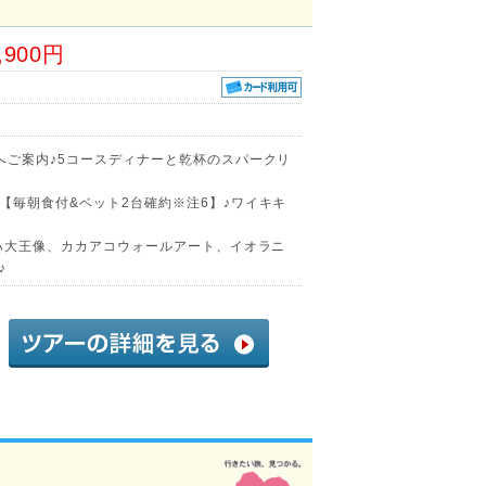
,900円
へご案内♪5コースディナーと乾杯のスパークリ
【毎朝食付&ベット2台確約※注6】♪ワイキキ
メハ大王像、カカアコウォールアート、イオラニ
♪