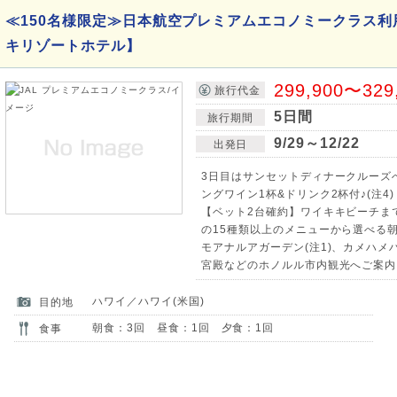
≪150名様限定≫日本航空プレミアムエコノミークラス利
キリゾートホテル】
299,900〜329
旅行代金
5日間
旅行期間
9/29～12/22
出発日
3日目はサンセットディナークルーズ
ングワイン1杯&ドリンク2杯付♪(注4)
【ベット2台確約】ワイキキビーチま
の15種類以上のメニューから選べる朝
モアナルアガーデン(注1)、カメハ
宮殿などのホノルル市内観光へご案内
ハワイ／ハワイ(米国)
目的地
朝食：3回 昼食：1回 夕食：1回
食事