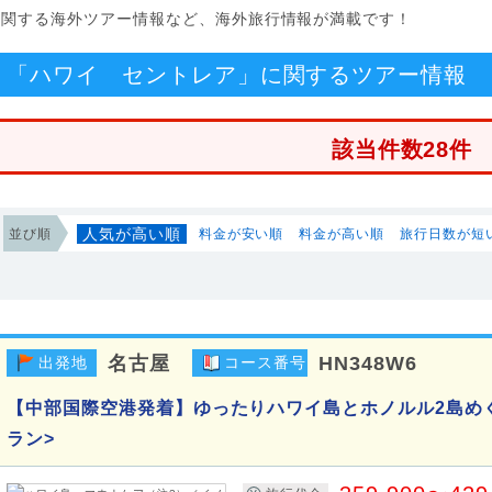
に関する海外ツアー情報など、海外旅行情報が満載です！
「ハワイ セントレア」に関するツアー情報
該当件数28件
人気が高い順
並び順
料金が安い順
料金が高い順
旅行日数が短
名古屋
HN348W6
出発地
コース番号
【中部国際空港発着】ゆったりハワイ島とホノルル2島め
ラン>