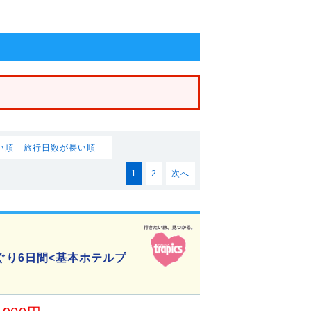
い順
旅行日数が長い順
1
2
次へ
ぐり6日間<基本ホテルプ