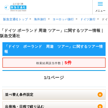
メニュー
>
>
>
>
阪急交通社トップ
海外旅行
ヨーロッパ旅行
ドイツ旅行
ドイ
「ドイツ ポーランド 周遊 ツアー」に関するツアー情報｜
阪急交通社
「ドイツ ポーランド 周遊 ツアー」に関するツアー情
報
5件
｜
検索結果該当件数
1/1ページ
並べ替え条件設定
出発地・日程で絞り込む