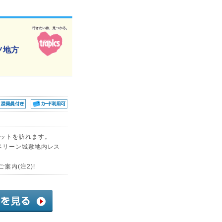
ツ地方
ケットを訪れます。
ベリーン城敷地内レス
案内(注2)!