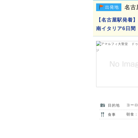
名古
出発地
【名古屋駅発着】
南イタリア6日間
ヨー
目的地
朝食：
食事