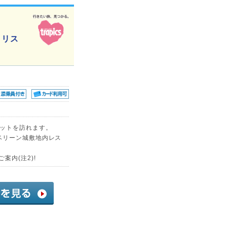
クリス
ケットを訪れます。
ベリーン城敷地内レス
案内(注2)!