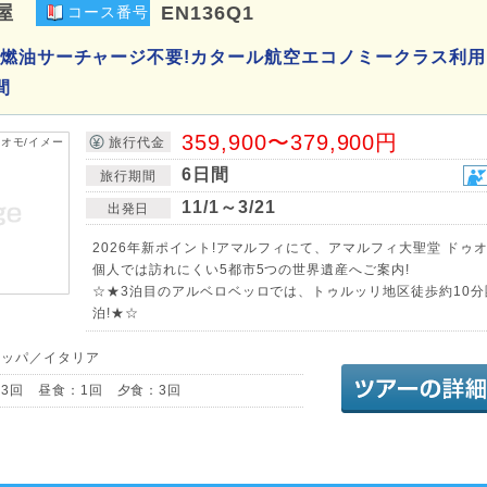
屋
EN136Q1
コース番号
燃油サーチャージ不要!カタール航空エコノミークラス利用
間
359,900〜379,900円
旅行代金
6日間
旅行期間
11/1～3/21
出発日
2026年新ポイント!アマルフィにて、アマルフィ大聖堂 ドゥオ
個人では訪れにくい5都市5つの世界遺産へご案内!
☆★3泊目のアルベロベッロでは、トゥルッリ地区徒歩約10
泊!★☆
ロッパ／イタリア
3回 昼食：1回 夕食：3回