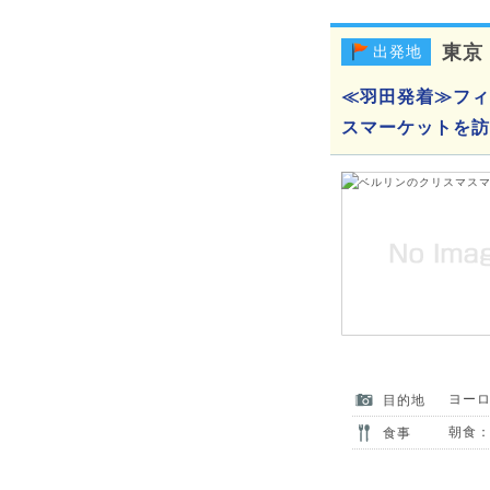
東京
出発地
≪羽田発着≫フィ
スマーケットを訪
ヨー
目的地
朝食：
食事