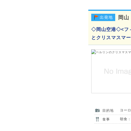
岡山
出発地
◇岡山空港◇<フ
とクリスマスマー
ヨー
目的地
朝食：
食事