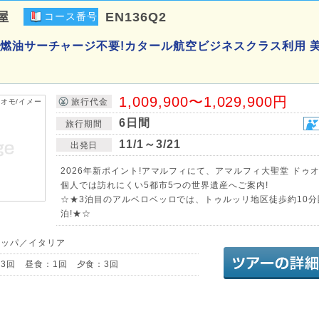
屋
EN136Q2
コース番号
燃油サーチャージ不要!カタール航空ビジネスクラス利用 
1,009,900〜1,029,900円
旅行代金
6日間
旅行期間
11/1～3/21
出発日
2026年新ポイント!アマルフィにて、アマルフィ大聖堂 ドゥオ
個人では訪れにくい5都市5つの世界遺産へご案内!
☆★3泊目のアルベロベッロでは、トゥルッリ地区徒歩約10
泊!★☆
ロッパ／イタリア
3回 昼食：1回 夕食：3回