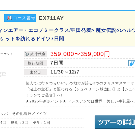
EX711AY
コース番号
ィンエアー・エコノミークラス/羽田発着> 魔女伝説のハル
ケットを訪れるドイツ7日間
359,000〜359,000円
旅行代金
7日間
旅行期間
11/30～12/7
出発日
個人では行きづらい!ハルツ地方が誇る3つのクリスマスマー
「湖上の宝石」と謳われる【シュベリーン城(注1)】と【シュ
トランでご昼食】へ!
★2026年新ポイント★ ドレスデンでは世界一美しい牛乳屋へご
ロッパ・その他海外／ドイツ
4回 昼食：2回 夕食：1回