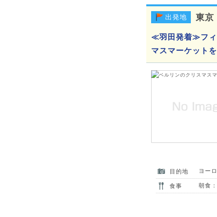
東京
出発地
≪羽田発着≫フィ
マスマーケットを
ヨー
目的地
朝食：
食事