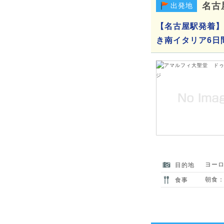
名古
出発地
【名古屋駅発着】
き南イタリア6日
ヨー
目的地
朝食：
食事