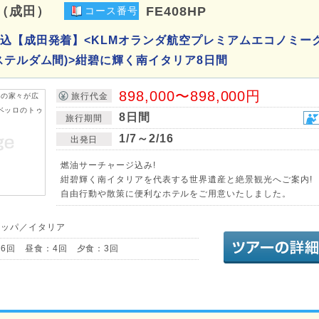
（成田）
FE408HP
コース番号
込【成田発着】<KLMオランダ航空プレミアムエコノミー
ステルダム間)>紺碧に輝く南イタリア8日間
898,000〜898,000円
旅行代金
8日間
旅行期間
1/7～2/16
出発日
燃油サーチャージ込み!
紺碧輝く南イタリアを代表する世界遺産と絶景観光へご案内!
自由行動や散策に便利なホテルをご用意いたしました。
ロッパ／イタリア
6回 昼食：4回 夕食：3回