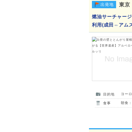
東京
出発地
燃油サーチャージ
利用(成田⇔アム
ヨー
目的地
朝食：
食事