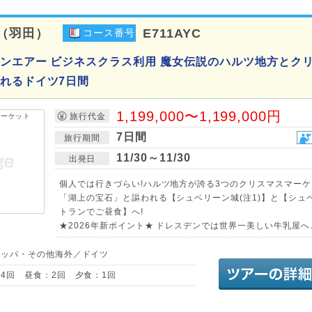
（羽田）
E711AYC
コース番号
ンエアー ビジネスクラス利用 魔女伝説のハルツ地方とク
れるドイツ7日間
1,199,000〜1,199,000円
旅行代金
7日間
旅行期間
11/30～11/30
出発日
個人では行きづらい!ハルツ地方が誇る3つのクリスマスマー
「湖上の宝石」と謳われる【シュベリーン城(注1)】と【シュ
トランでご昼食】へ!
★2026年新ポイント★ ドレスデンでは世界一美しい牛乳屋へご
ロッパ・その他海外／ドイツ
4回 昼食：2回 夕食：1回