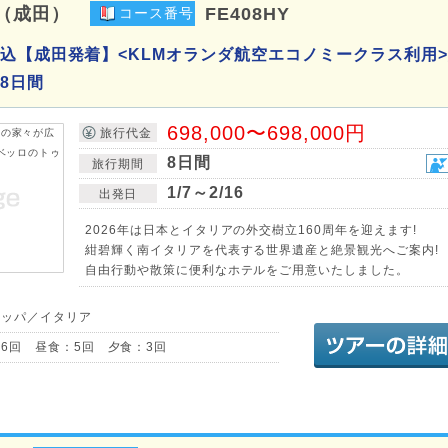
（成田）
FE408HY
コース番号
込【成田発着】<KLMオランダ航空エコノミークラス利用
8日間
698,000〜698,000円
旅行代金
8日間
旅行期間
1/7～2/16
出発日
2026年は日本とイタリアの外交樹立160周年を迎えます!
紺碧輝く南イタリアを代表する世界遺産と絶景観光へご案内!
自由行動や散策に便利なホテルをご用意いたしました。
ロッパ／イタリア
6回 昼食：5回 夕食：3回