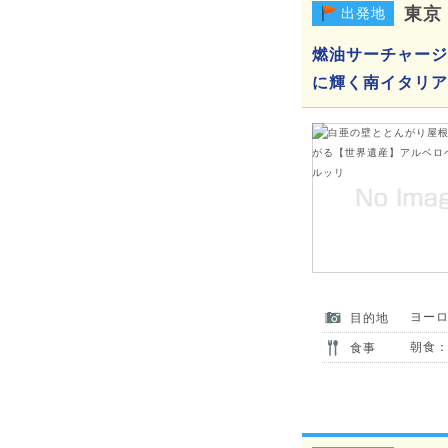
東京
出発地
燃油サーチャージ
に輝く南イタリア
ヨー
目的地
朝食：
食事