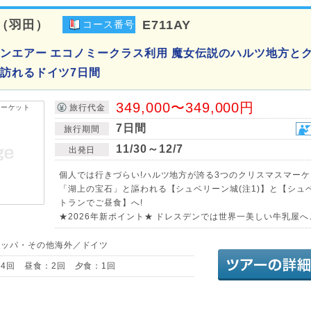
（羽田）
E711AY
コース番号
ンエアー エコノミークラス利用 魔女伝説のハルツ地方と
訪れるドイツ7日間
349,000〜349,000円
旅行代金
7日間
旅行期間
11/30～12/7
出発日
個人では行きづらい!ハルツ地方が誇る3つのクリスマスマー
「湖上の宝石」と謳われる【シュベリーン城(注1)】と【シュ
トランでご昼食】へ!
★2026年新ポイント★ ドレスデンでは世界一美しい牛乳屋へご
ロッパ・その他海外／ドイツ
4回 昼食：2回 夕食：1回