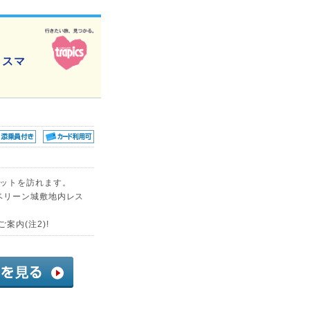
リスマ
ケットを訪れます。
ベリーン城敷地内レス
案内(注2)!