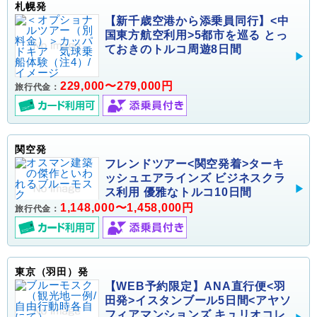
札幌発
【新千歳空港から添乗員同行】<中
国東方航空利用>5都市を巡る とっ
ておきのトルコ周遊8日間
229,000〜279,000円
旅行代金：
関空発
フレンドツアー<関空発着>ターキ
ッシュエアラインズ ビジネスクラ
ス利用 優雅なトルコ10日間
1,148,000〜1,458,000円
旅行代金：
東京（羽田）発
【WEB予約限定】ANA直行便<羽
田発>イスタンブール5日間<アヤソ
フィアマンションズ キュリオコレ