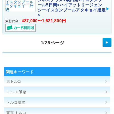
ール5日間<ハイアットリージェン
シーイスタンブールアタキョイ指定
>
487,000〜1,621,800円
旅行代金：
1/28ページ
▶
関連キーワード
東トルコ
トルコ 阪急
トルコ航空
東京 トルコ