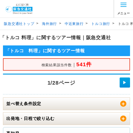
メニュー
>
>
>
>
阪急交通社トップ
海外旅行
中近東旅行
トルコ旅行
トルコ 
「トルコ 料理」に関するツアー情報｜阪急交通社
「トルコ 料理」に関するツアー情報
541件
｜
検索結果該当件数
1/28ページ
▶
並べ替え条件設定
出発地・日程で絞り込む