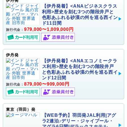
伊丹発
【伊丹発着】<ANAビジネスクラス
利用>歴史を刻む3つの階段井戸と
色彩あふれる砂漠の州を巡る西イン
ド11日間
979,000〜1,009,000円
旅行代金：
伊丹発
【伊丹発着】<ANAエコノミークラ
ス利用>歴史を刻む3つの階段井戸
と色彩あふれる砂漠の州を巡る西イ
ンド12日間
879,000〜909,000円
旅行代金：
東京（羽田）発
【WEB予約】羽田発JAL利用|アグ
ラ2連泊♪デリー・ジャイプール・
アグラ6日間|デラックスホテル