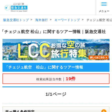
メニュー
>
>
>
阪急交通社トップ
海外旅行
キーワードトップ
チェジュ航空 松
「チェジュ航空 松山」に関するツアー情報｜阪急交通社
「チェジュ航空 松山」に関するツアー情報
19件
｜
検索結果該当件数
1/1ページ
並べ替え条件設定