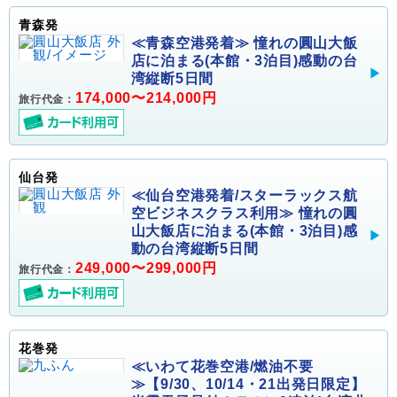
青森発
≪青森空港発着≫ 憧れの圓山大飯
店に泊まる(本館・3泊目)感動の台
湾縦断5日間
174,000〜214,000円
旅行代金：
仙台発
≪仙台空港発着/スターラックス航
空ビジネスクラス利用≫ 憧れの圓
山大飯店に泊まる(本館・3泊目)感
動の台湾縦断5日間
249,000〜299,000円
旅行代金：
花巻発
≪いわて花巻空港/燃油不要
≫【9/30、10/14・21出発日限定】