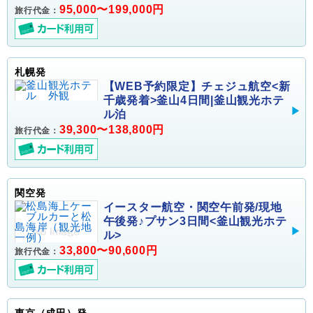
95,000〜199,000円
旅行代金：
札幌発
【WEB予約限定】チェジュ航空<新
千歳発着>釜山4日間|釜山観光ホテ
ル泊
39,300〜138,800円
旅行代金：
関空発
イースター航空・関空午前発/現地
午後発♪プサン3日間<釜山観光ホテ
ル>
33,800〜90,600円
旅行代金：