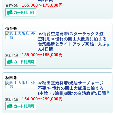
165,000〜175,000円
旅行代金：
仙台発
≪仙台空港発着/スターラックス航
空利用≫憧れの圓山大飯店に泊まる
台湾縦断とライトアップ高雄・九ふ
ん4日間
135,000〜195,000円
旅行代金：
秋田発
≪秋田空港発着/燃油サーチャージ
不要≫ 憧れの圓山大飯店に泊まる
(本館・3泊目)感動の台湾縦断5日間
154,000〜299,000円
旅行代金：