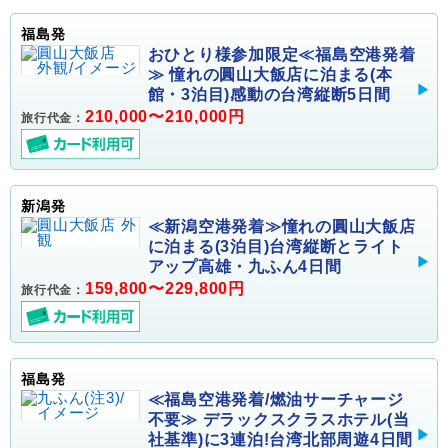
福島発
おひとり様参加限定≪福島空港発着
≫ 憧れの圓山大飯店に泊まる(本
館・3泊目)感動の台湾縦断5日間
210,000〜210,000円
旅行代金：
新潟発
≪新潟空港発着≫憧れの圓山大飯店
に泊まる(3泊目)台湾縦断とライト
アップ高雄・九ふん4日間
159,800〜229,800円
旅行代金：
福島発
≪福島空港発着/燃油サーチャージ
不要≫ デラックスクラスホテル(当
社基準)に3連泊!台湾北部周遊4日間