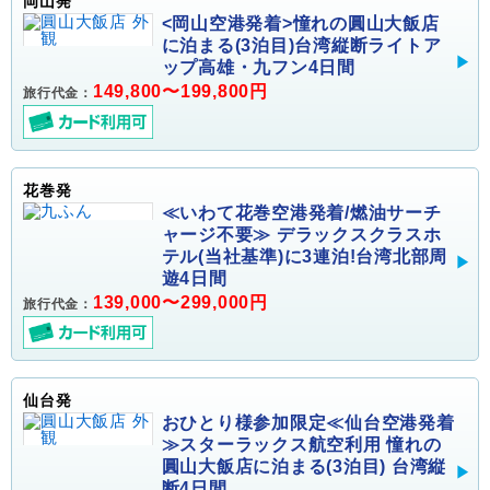
岡山発
<岡山空港発着>憧れの圓山大飯店
に泊まる(3泊目)台湾縦断ライトア
ップ高雄・九フン4日間
149,800〜199,800円
旅行代金：
花巻発
≪いわて花巻空港発着/燃油サーチ
ャージ不要≫ デラックスクラスホ
テル(当社基準)に3連泊!台湾北部周
遊4日間
139,000〜299,000円
旅行代金：
仙台発
おひとり様参加限定≪仙台空港発着
≫スターラックス航空利用 憧れの
圓山大飯店に泊まる(3泊目) 台湾縦
断4日間