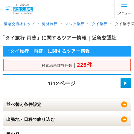
メニュー
>
>
>
>
阪急交通社トップ
海外旅行
アジア旅行
タイ旅行
タイ旅行 
「タイ旅行 両替」に関するツアー情報｜阪急交通社
「タイ旅行 両替」に関するツアー情報
228件
｜
検索結果該当件数
1/12ページ
▶
並べ替え条件設定
出発地・日程で絞り込む