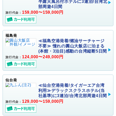
半露天風呂付ホテルに3連泊!台湾北
部周遊4日間
159,000〜159,000円
旅行代金：
福島発
≪福島空港発着/燃油サーチャージ
不要≫ 憧れの圓山大飯店に泊まる
(本館・3泊目)感動の台湾縦断5日間
124,000〜249,000円
旅行代金：
仙台発
≪仙台空港発着/タイガーエア台湾
利用≫デラックスクラスホテル(当
社基準)に3連泊!台湾北部周遊4日間
129,000〜159,000円
旅行代金：