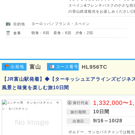
スペイン&フレンチバスクの小さな街
の登山鉄道観光をお楽しみください(注
ヨーロッパ／フランス・スペイン
目的地
朝食：6回 昼食：6回 夕食：2回
食事
富山
HL956TC
出発地
コース番号
【JR富山駅発着】◆【ターキッシュエアラインズビジネ
風景と味覚を楽しむ旅10日間
1,332,000〜1
旅行代金
10日間
旅行期間
9/16～10/28
出発日
ボルドー、サンセバスチャンでは観光