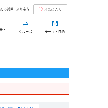
くある質問
店舗案内
お気に入り
券・
クルーズ
テーマ・目的
ル
い順
旅行日数が長い順