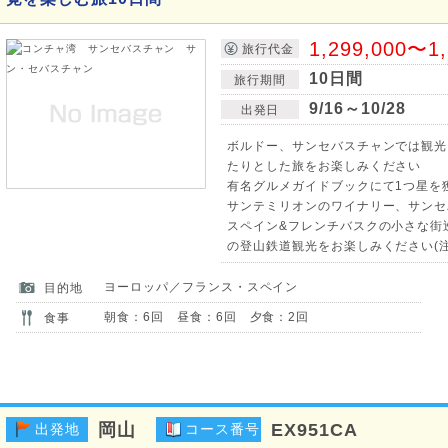
1,299,000〜1
旅行代金
10日間
旅行期間
9/16～10/28
出発日
ボルドー、サンセバスチャンでは観光
たりとした旅をお楽しみください
有名グルメガイドブックにて1つ星を
サンテミリオンのワイナリー、サンセ
スペイン&フレンチバスクの小さな街
の登山鉄道観光をお楽しみください(注
ヨーロッパ／フランス・スペイン
目的地
朝食：6回 昼食：6回 夕食：2回
食事
岡山
EX951CA
出発地
コース番号