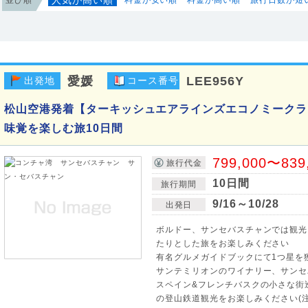
愛媛
LEE956Y
出発地
コース番号
松山空港発着【ターキッシュエアラインズエコノミークラ
味覚を楽しむ旅10日間
799,000〜839
旅行代金
10日間
旅行期間
9/16～10/28
出発日
ボルドー、サンセバスチャンでは観光
たりとした旅をお楽しみください
有名グルメガイドブックにて1つ星を
サンテミリオンのワイナリー、サンセ
スペイン&フレンチバスクの小さな街
の登山鉄道観光をお楽しみください(注