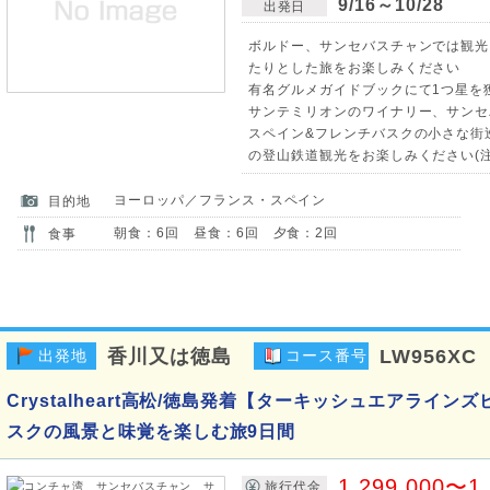
9/16～10/28
出発日
ボルドー、サンセバスチャンでは観光
たりとした旅をお楽しみください
有名グルメガイドブックにて1つ星を
サンテミリオンのワイナリー、サンセ
スペイン&フレンチバスクの小さな街
の登山鉄道観光をお楽しみください(注
ヨーロッパ／フランス・スペイン
目的地
朝食：6回 昼食：6回 夕食：2回
食事
香川又は徳島
LW956XC
出発地
コース番号
Crystalheart高松/徳島発着【ターキッシュエアライ
スクの風景と味覚を楽しむ旅9日間
1,299,000〜1
旅行代金