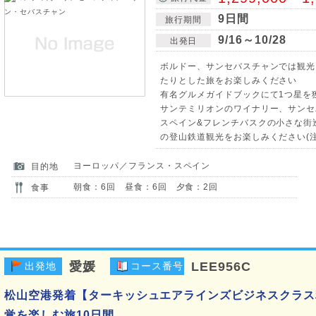
9日間
旅行期間
9/16～10/28
出発日
ボルドー、サンセバスチャンでは観光
たりとした旅をお楽しみください
有名グルメガイドブックにて1つ星を
サンテミリオンのワイナリー、サンセ
スペイン&フレンチバスクの小さな街
の登山鉄道観光をお楽しみください(注
ヨーロッパ／フランス・スペイン
目的地
朝食：6回 昼食：6回 夕食：2回
食事
愛媛
LEE956C
出発地
コース番号
松山空港発着【ターキッシュエアラインズビジネスクラス
覚を楽しむ旅10日間