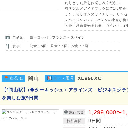
たりとした旅をお楽しみください
有名グルメガイドブックにて1つ星を
サンテミリオンのワイナリー、サンセ
スペイン&フレンチバスクの小さな街
の登山鉄道観光をお楽しみください(注
ヨーロッパ／フランス・スペイン
目的地
朝食：6回 昼食：6回 夕食：2回
食事
岡山
XL956XC
出発地
コース番号
【*岡山駅】(◆ターキッシュエアラインズ・ビジネスクラ
を楽しむ旅9日間
1,299,000〜1
旅行代金
9日間
旅行期間