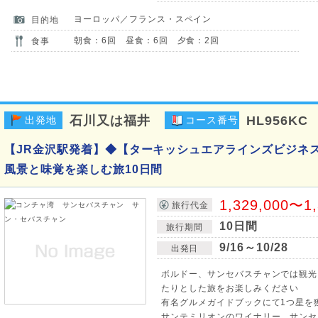
ヨーロッパ／フランス・スペイン
目的地
朝食：6回 昼食：6回 夕食：2回
食事
石川又は福井
HL956KC
出発地
コース番号
【JR金沢駅発着】◆【ターキッシュエアラインズビジネ
風景と味覚を楽しむ旅10日間
1,329,000〜1
旅行代金
10日間
旅行期間
9/16～10/28
出発日
ボルドー、サンセバスチャンでは観光
たりとした旅をお楽しみください
有名グルメガイドブックにて1つ星を
サンテミリオンのワイナリー、サンセ