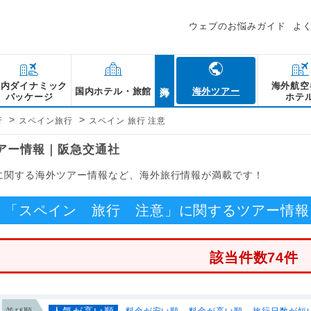
ウェブのお悩みガイド
よ
海外
国内ダイナミック
海外航空
国内ホテル・旅館
海外ツアー
パッケージ
ホテ
>
>
行
スペイン旅行
スペイン 旅行 注意
ツアー情報｜阪急交通社
」に関する海外ツアー情報など、海外旅行情報が満載です！
「スペイン 旅行 注意」に関するツアー情報
該当件数74件
人気が高い順
並び順
料金が安い順
料金が高い順
旅行日数が短