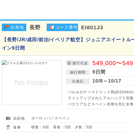
長野
EI801J3
出発地
コース番号
【長野/JR/成田/前泊/イベリア航空】ジュニアスイートル
イン9日間
549,000〜549
旅行代金
9日間
旅行期間
10/8～10/17
出発日
バルセロナ⇒マドリッド間(約500km
ライトアップされたアルハンブラ宮殿(
パエリアなどスペイン名物を含む全食
ヨーロッパ／スペイン
目的地
朝食：6回 昼食：5回 夕食：5回
食事