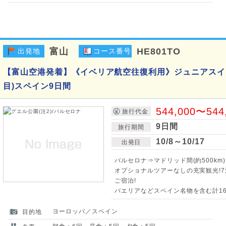
富山
HE801TO
出発地
コース番号
【富山空港発着】《イベリア航空往復利用》ジュニアスイ
目)スペイン9日間
544,000〜544
旅行代金
9日間
旅行期間
10/8～10/17
出発日
バルセロナ⇒マドリッド間(約500km
オプショナルツアーなしの充実観光!
ご宿泊!
パエリアなどスペイン名物を含む計16
ヨーロッパ／スペイン
目的地