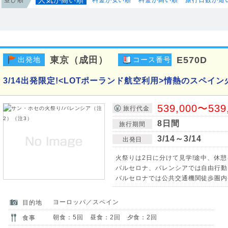
東京（成田）
E570D
出発地
コース番号
3/14出発限定!<LOTポーランド航空利用>情熱のスペイン
539,000〜539
旅行代金
8日間
旅行期間
3/14～3/14
出発日
火祭りは2日に分けて見学!途中、休
バルセロナ、バレンシアでは自由行動
バルセロナでは公共交通機関徒歩圏内(約
ヨーロッパ／スペイン
目的地
朝食：5回 昼食：2回 夕食：2回
食事