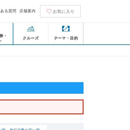
くある質問
店舗案内
お気に入り
券・
クルーズ
テーマ・目的
ル
い順
旅行日数が長い順