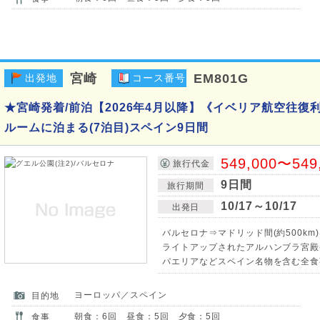
宮崎
EM801G
出発地
コース番号
★宮崎発着/前泊【2026年4月以降】《イベリア航空往復
ルームに泊まる(7泊目)スペイン9日間
549,000〜549
旅行代金
9日間
旅行期間
10/17～10/17
出発日
バルセロナ⇒マドリッド間(約500km
ライトアップされたアルハンブラ宮殿(
パエリアなどスペイン名物を含む全食
ヨーロッパ／スペイン
目的地
朝食：6回 昼食：5回 夕食：5回
食事