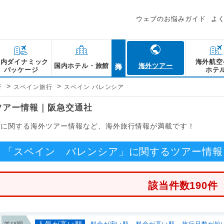
ウェブのお悩みガイド
よ
海外
国内ダイナミック
海外航空
国内ホテル・旅館
海外ツアー
パッケージ
ホテ
>
>
行
スペイン旅行
スペイン バレンシア
ツアー情報｜阪急交通社
」に関する海外ツアー情報など、海外旅行情報が満載です！
「スペイン バレンシア」に関するツアー情報
該当件数190件
人気が高い順
並び順
料金が安い順
料金が高い順
旅行日数が短