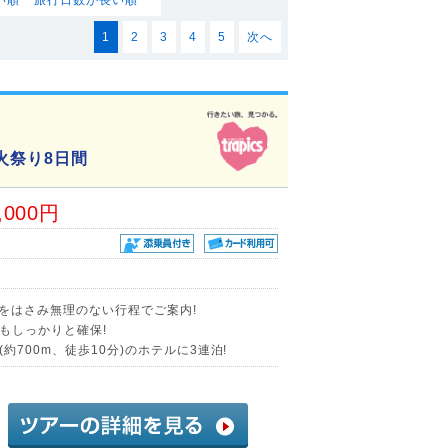
1
2
3
4
5
次へ
火祭り8日間
,000円
憩をはさみ無理のない行程でご案内!
もしっかりと確保!
700m、徒歩10分)のホテルに3連泊!