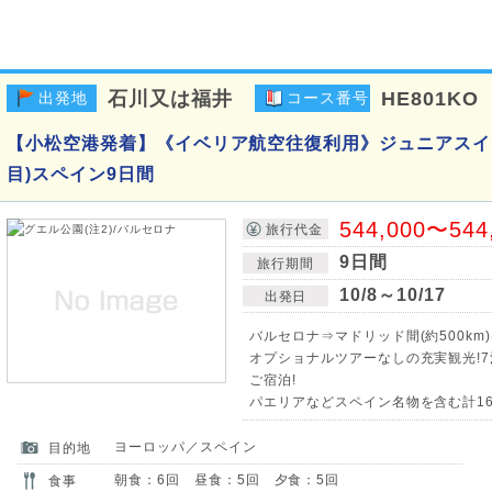
石川又は福井
HE801KO
出発地
コース番号
【小松空港発着】《イベリア航空往復利用》ジュニアスイ
目)スペイン9日間
544,000〜544
旅行代金
9日間
旅行期間
10/8～10/17
出発日
バルセロナ⇒マドリッド間(約500km
オプショナルツアーなしの充実観光!
ご宿泊!
パエリアなどスペイン名物を含む計16
ヨーロッパ／スペイン
目的地
朝食：6回 昼食：5回 夕食：5回
食事