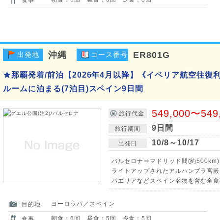
沖縄
ER801G
出発地
コース番号
★那覇発着/前泊【2026年4月以降】《イベリア航空往復
ルームに泊まる(7泊目)スペイン9日間
549,000〜549
旅行代金
9日間
旅行期間
10/8～10/17
出発日
バルセロナ⇒マドリッド間(約500km
ライトアップされたアルハンブラ宮殿(
パエリアなどスペイン名物を含む全食
ヨーロッパ／スペイン
目的地
朝食：6回 昼食：5回 夕食：5回
食事