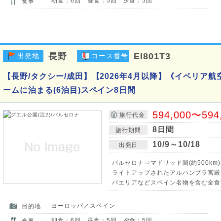
朝食：6回 昼食：5回 夕食：5回
食事
長野
EI801T3
出発地
コース番号
【長野/タクシー/成田】【2026年4月以降】《イベリア
ームに泊まる(6泊目)スペイン8日間
594,000〜594
旅行代金
8日間
旅行期間
10/9～10/18
出発日
バルセロナ⇒マドリッド間(約500km
ライトアップされたアルハンブラ宮殿(
パエリアなどスペイン名物を含む全食
ヨーロッパ／スペイン
目的地
朝食：6回 昼食：5回 夕食：5回
食事