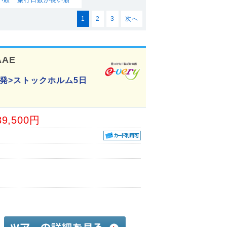
1
2
3
次へ
AAE
発>ストックホルム5日
39,500円