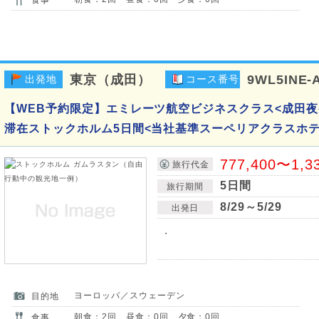
東京（成田）
9WL5INE-
出発地
コース番号
【WEB予約限定】エミレーツ航空ビジネスクラス<成田夜
滞在ストックホルム5日間<当社基準スーペリアクラスホテ
777,400〜1,3
旅行代金
5日間
旅行期間
8/29～5/29
出発日
・
ヨーロッパ／スウェーデン
目的地
朝食：2回 昼食：0回 夕食：0回
食事