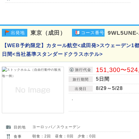
東京（成田）
9WL5UNE
出発地
コース番号
【WEB予約限定】カタール航空<成田発>スウェーデン1
日間<当社基準スタンダードクラスホテル>
151,300〜524
旅行代金
5日間
旅行期間
8/29～5/28
出発日
・
ヨーロッパ／スウェーデン
目的地
朝食：2回 昼食：0回 夕食：0回
食事