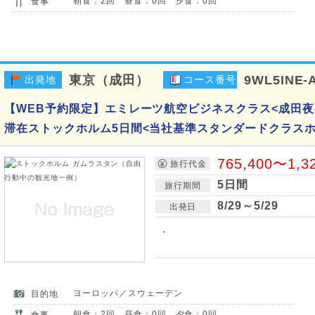
朝食：2回 昼食：0回 夕食：0回
食事
東京（成田）
9WL5INE-
出発地
コース番号
【WEB予約限定】エミレーツ航空ビジネスクラス<成田夜
滞在ストックホルム5日間<当社基準スタンダードクラスホ
765,400〜1,3
旅行代金
5日間
旅行期間
8/29～5/29
出発日
・
ヨーロッパ／スウェーデン
目的地
朝食：2回 昼食：0回 夕食：0回
食事