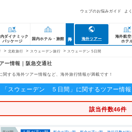
ウェブのお悩みガイド
よ
海外
国内ダイナミック
海外航空
国内ホテル・旅館
海外ツアー
パッケージ
ホテ
>
>
>
行
北欧旅行
スウェーデン旅行
スウェーデン 5日間
ツアー情報｜阪急交通社
」に関する海外ツアー情報など、海外旅行情報が満載です！
「スウェーデン ５日間」に関するツアー情報
該当件数46件
人気が高い順
並び順
料金が安い順
料金が高い順
旅行日数が短