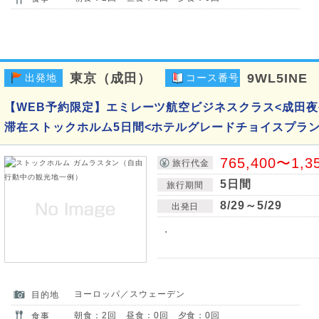
東京（成田）
9WL5INE
出発地
コース番号
【WEB予約限定】エミレーツ航空ビジネスクラス<成田夜
滞在ストックホルム5日間<ホテルグレードチョイスプラン
765,400〜1,3
旅行代金
5日間
旅行期間
8/29～5/29
出発日
・
ヨーロッパ／スウェーデン
目的地
朝食：2回 昼食：0回 夕食：0回
食事