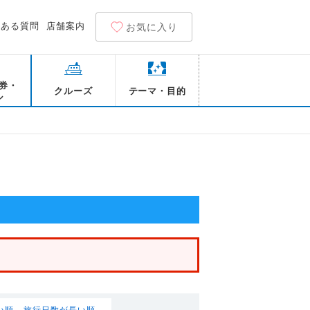
くある質問
店舗案内
お気に入り
券・
クルーズ
テーマ・目的
ル
い順
旅行日数が長い順