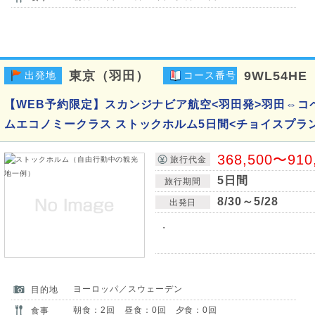
東京（羽田）
9WL54HE
出発地
コース番号
【WEB予約限定】スカンジナビア航空<羽田発>羽田⇔コ
ムエコノミークラス ストックホルム5日間<チョイスプラ
368,500〜910
旅行代金
5日間
旅行期間
8/30～5/28
出発日
・
ヨーロッパ／スウェーデン
目的地
朝食：2回 昼食：0回 夕食：0回
食事