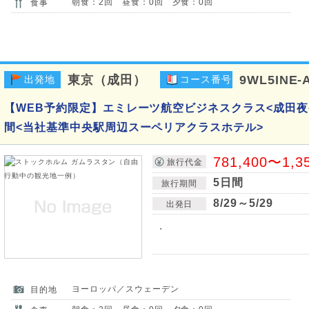
朝食：2回 昼食：0回 夕食：0回
食事
東京（成田）
9WL5INE-
出発地
コース番号
【WEB予約限定】エミレーツ航空ビジネスクラス<成田夜
間<当社基準中央駅周辺スーペリアクラスホテル>
781,400〜1,3
旅行代金
5日間
旅行期間
8/29～5/29
出発日
・
ヨーロッパ／スウェーデン
目的地