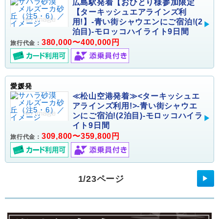
広島駅発着【おひとり様参加限定
【ターキッシュエアラインズ利
用!】-青い街シャウエンにご宿泊!(2
泊目)-モロッコハイライト9日間
380,000〜400,000円
旅行代金：
愛媛発
≪松山空港発着≫<ターキッシュエ
アラインズ利用!>-青い街シャウエ
ンにご宿泊!(2泊目)-モロッコハイラ
イト9日間
309,800〜359,800円
旅行代金：
1/23ページ
▶