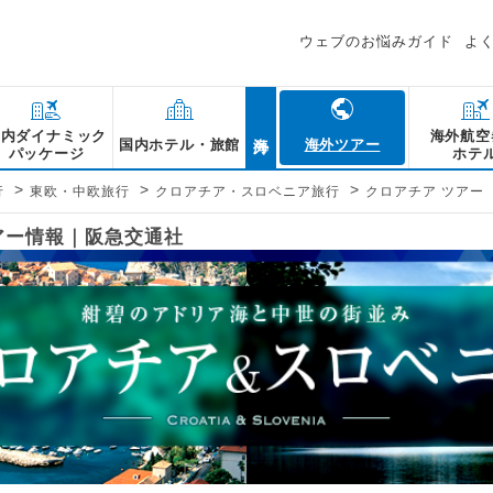
ウェブのお悩みガイド
よ
海外
国内ダイナミック
海外航空
国内ホテル・旅館
海外ツアー
パッケージ
ホテ
>
>
>
行
東欧・中欧旅行
クロアチア・スロベニア旅行
クロアチア ツアー
アー情報｜阪急交通社