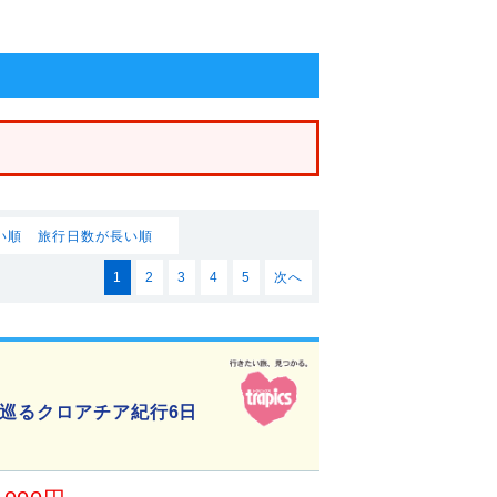
い順
旅行日数が長い順
1
2
3
4
5
次へ
を巡るクロアチア紀行6日