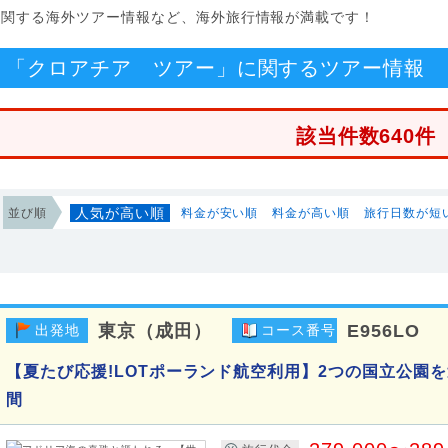
に関する海外ツアー情報など、海外旅行情報が満載です！
「クロアチア ツアー」に関するツアー情報
該当件数640件
人気が高い順
並び順
料金が安い順
料金が高い順
旅行日数が短
東京（成田）
E956LO
出発地
コース番号
【夏たび応援!LOTポーランド航空利用】2つの国立公園
間