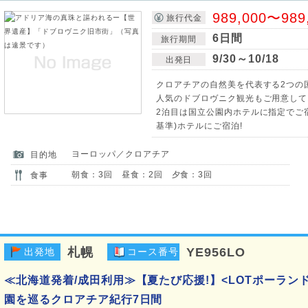
989,000〜989
旅行代金
6日間
旅行期間
9/30～10/18
出発日
クロアチアの自然美を代表する2つの
人気のドブロヴニク観光もご用意して
2泊目は国立公園内ホテルに指定でご宿
基準)ホテルにご宿泊!
ヨーロッパ／クロアチア
目的地
朝食：3回 昼食：2回 夕食：3回
食事
札幌
YE956LO
出発地
コース番号
≪北海道発着/成田利用≫【夏たび応援!】<LOTポーラン
園を巡るクロアチア紀行7日間