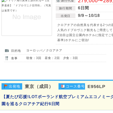
279,000〜289
旅行代金
6日間
旅行期間
9/9～10/18
出発日
クロアチアの自然美を代表する2つの
人気のドブロヴニク観光もご用意して
2泊目は国立公園内ホテルに指定でご宿
基準)ホテルにご宿泊!
ヨーロッパ／クロアチア
目的地
朝食：3回 昼食：2回 夕食：3回
食事
東京（成田）
E956LP
出発地
コース番号
【夏たび応援!LOTポーランド航空プレミアムエコノミー
園を巡るクロアチア紀行6日間