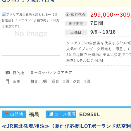
299,000〜309
旅行代金
7日間
旅行期間
9/9～10/18
出発日
クロアチアの自然美を代表する2つの
人気のドブロヴニク観光もご用意して
2泊目は国立公園内ホテルに指定でご宿
基準)ホテルにご宿泊!
ヨーロッパ／クロアチア
目的地
朝食：3回 昼食：2回 夕食：3回
食事
福島
ED956L
出発地
コース番号
≪JR東北発着/後泊≫【夏たび応援!LOTポーランド航空