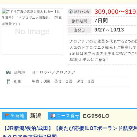
309,000〜319
旅行代金
7日間
旅行期間
9/27～10/13
出発日
クロアチアの自然美を代表する2つの
人気のドブロヴニク観光もご用意して
2泊目は国立公園内ホテルに指定でご宿
基準)ホテルにご宿泊!
ヨーロッパ／クロアチア
目的地
朝食：3回 昼食：2回 夕食：3回
食事
新潟
EG956LO
出発地
コース番号
【JR新潟/後泊/成田】【夏たび応援!LOTポーランド航
るクロアチア紀行7日間