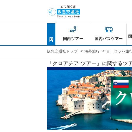
国内
国内ツアー
国内バスツアー
>
>
阪急交通社トップ
海外旅行
ヨーロッパ旅
「クロアチア ツアー」に関するツ