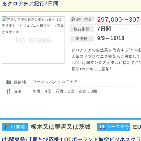
るクロアチア紀行7日間
297,000〜307
旅行代金
7日間
旅行期間
9/9～10/18
出発日
クロアチアの自然美を代表する2つの
人気のドブロヴニク観光もご用意して
2泊目は国立公園内ホテルに指定でご宿
基準)ホテルにご宿泊!
ヨーロッパ／クロアチア
目的地
朝食：4回 昼食：2回 夕食：3回
食事
栃木又は群馬又は茨城
EU
出発地
コース番号
(北関東発)【夏たび応援!LOTポーランド航空ビジネスク