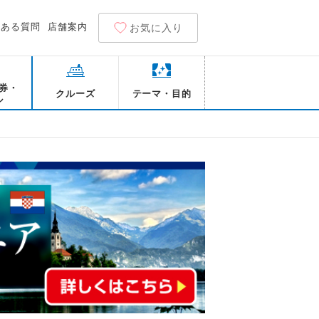
くある質問
店舗案内
お気に入り
券・
クルーズ
テーマ・目的
ル