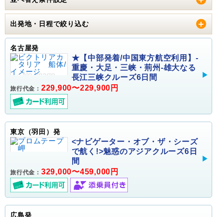
出発地・日程で絞り込む
名古屋発
★【中部発着/中国東方航空利用】-
重慶・大足・三峡・荊州-雄大なる
長江三峡クルーズ6日間
229,900〜229,900円
旅行代金：
東京（羽田）発
<ナビゲーター・オブ・ザ・シーズ
で航く!>魅惑のアジアクルーズ6日
間
329,000〜459,000円
旅行代金：
広島発