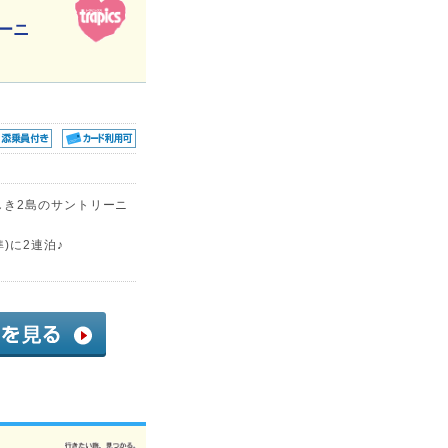
ーニ
しき2島のサントリーニ
)に2連泊♪