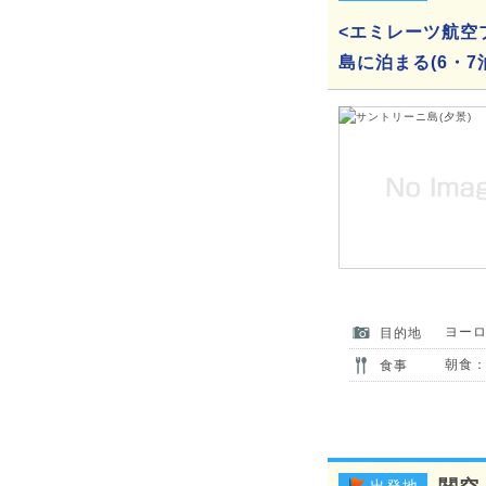
<エミレーツ航空
島に泊まる(6・
ヨー
目的地
朝食：
食事
出発地