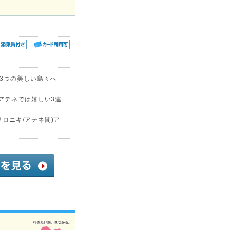
3つの美しい島々へ
アテネでは嬉しい3連
ロニキ/アテネ間)ア