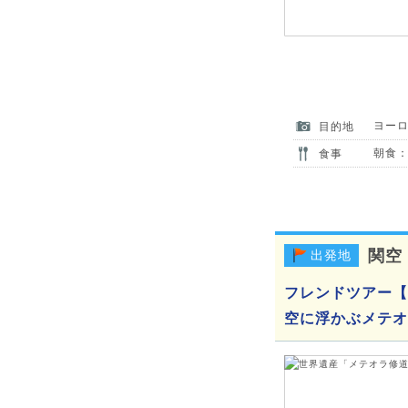
ヨー
目的地
朝食：
食事
関空
出発地
フレンドツアー【
空に浮かぶメテオ