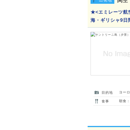
関空
★<エミレーツ航
海・ギリシャ9日
ヨー
目的地
朝食：
食事