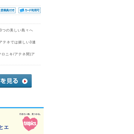
3つの美しい島々へ
アテネでは嬉しい3連
ロニキ/アテネ間)ア
とエ