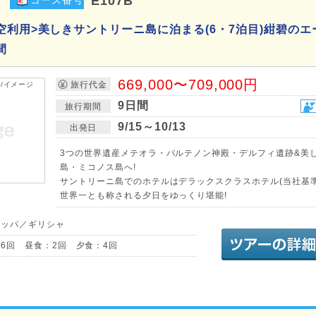
E107B
空利用>美しきサントリーニ島に泊まる(6・7泊目)紺碧のエ
間
669,000〜709,000円
旅行代金
9日間
旅行期間
9/15～10/13
出発日
3つの世界遺産メテオラ・パルテノン神殿・デルフィ遺跡&美
島・ミコノス島へ!
サントリーニ島でのホテルはデラックスクラスホテル(当社基準
世界一とも称される夕日をゆっくり堪能!
ロッパ／ギリシャ
6回 昼食：2回 夕食：4回