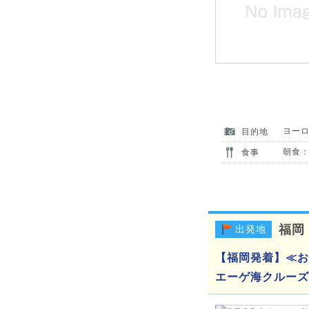
ヨー
目的地
朝食：
食事
福岡
出発地
【福岡発着】≪お
エーゲ海クルーズ