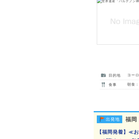
ヨー
目的地
朝食：
食事
福岡
出発地
【福岡発着】≪お