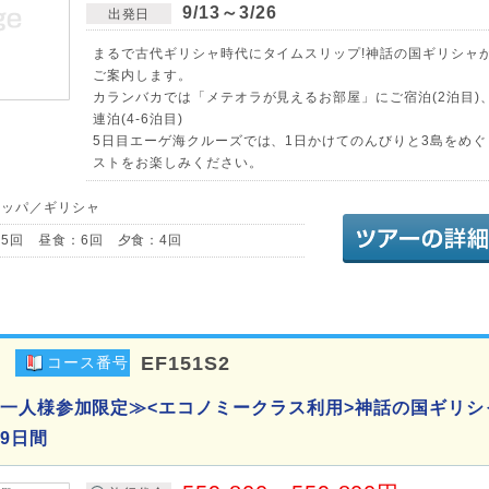
9/13～3/26
出発日
まるで古代ギリシャ時代にタイムスリップ!神話の国ギリシャ
ご案内します。
カランバカでは「メテオラが見えるお部屋」にご宿泊(2泊目)
連泊(4-6泊目)
5日目エーゲ海クルーズでは、1日かけてのんびりと3島をめ
ストをお楽しみください。
ロッパ／ギリシャ
5回 昼食：6回 夕食：4回
EF151S2
コース番号
一人様参加限定≫<エコノミークラス利用>神話の国ギリシ
9日間