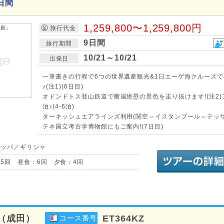
日間
1,259,800〜1,259,800円
旅行代金
9日間
旅行期間
10/21～10/21
出発日
一筆書きの行程で6つの世界遺産観光&1日エーゲ海クルーズで
♪(注1)(6日目)
オドンドトス登山鉄道で断崖絶壁の景色を走り抜けます!(注2)
泊♪(4-6泊)
ターキッシュエアラインズ利用(関空⇔イスタンブール⇔テッサ
テネ国立考古学博物館にもご案内!(7日目)
ロッパ／ギリシャ
5回 昼食：6回 夕食：4回
（成田）
ET364KZ
コース番号