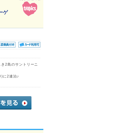
ーゲ
しき2島のサントリーニ
)に2連泊♪