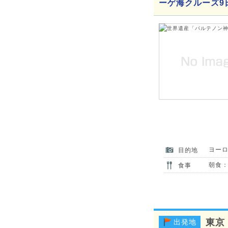
ーゲ海クルーズ9
ヨー
目的地
朝食：
食事
東京
出発地