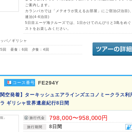
ご案内します。
カランバカでは「メテオラが見えるお部屋」にご宿泊(2泊目)
連泊(4-6泊目)
5日目エーゲ海クルーズでは、1日かけてのんびりと3島をめ
ストをお楽しみください。
ロッパ／ギリシャ
5回 昼食：6回 夕食：4回
FE294Y
コース番号
関空発着】ターキッシュエアラインズエコノミークラス利用
ラ ギリシャ世界遺産紀行8日間
798,000〜958,000円
旅行代金
8日間
旅行期間