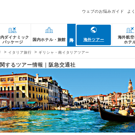
ウェブのお悩みガイド
よ
海外
国内ダイナミック
海外航空
国内ホテル・旅館
海外ツアー
パッケージ
ホテ
>
>
行
イタリア旅行
ギリシャ・南イタリアツアー
関するツアー情報｜阪急交通社