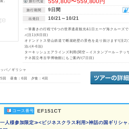
559,800〜559,800円
旅行代金
9日間
旅行期間
10/21～10/21
出発日
一筆書きの行程で6つの世界遺産観光&1日エーゲ海クルーズで
♪(注1)(6日目)
オドンドトス登山鉄道で断崖絶壁の景色を走り抜けます!(注2)
泊♪(4-6泊)
ターキッシュエアラインズ利用(関空⇔イスタンブール⇔テッサ
テネ国立考古学博物館にもご案内!(7日目)
ロッパ／ギリシャ
5回 昼食：6回 夕食：4回
EF151CT
コース番号
一人様参加限定≫<ビジネスクラス利用>神話の国ギリシャ