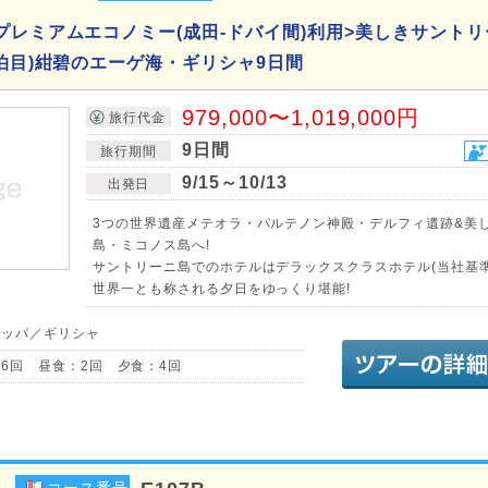
プレミアムエコノミー(成田-ドバイ間)利用>美しきサントリ
7泊目)紺碧のエーゲ海・ギリシャ9日間
979,000〜1,019,000円
旅行代金
9日間
旅行期間
9/15～10/13
出発日
3つの世界遺産メテオラ・パルテノン神殿・デルフィ遺跡&美
島・ミコノス島へ!
サントリーニ島でのホテルはデラックスクラスホテル(当社基準
世界一とも称される夕日をゆっくり堪能!
ロッパ／ギリシャ
6回 昼食：2回 夕食：4回
コース番号