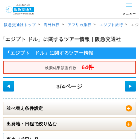
メニュー
>
>
>
>
阪急交通社トップ
海外旅行
アフリカ旅行
エジプト旅行
エジ
「エジプト ドル」に関するツアー情報｜阪急交通社
「エジプト ドル」に関するツアー情報
64件
｜
検索結果該当件数
3/4ページ
◀
▶
並べ替え条件設定
出発地・日程で絞り込む