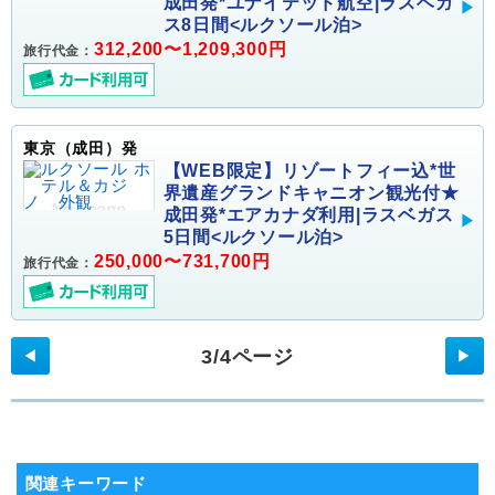
成田発*ユナイテッド航空|ラスベガ
ス8日間<ルクソール泊>
312,200〜1,209,300円
旅行代金：
東京（成田）発
【WEB限定】リゾートフィー込*世
界遺産グランドキャニオン観光付★
成田発*エアカナダ利用|ラスベガス
5日間<ルクソール泊>
250,000〜731,700円
旅行代金：
3/4ページ
◀
▶
関連キーワード