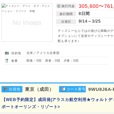
305,600〜761
旅行代金
8日間
旅行期間
9/14～3/25
出発日
ディズニーならではの遊び心満載のデ
オプションにて送迎やディズニーチケ
配も承ります♪
北米／アメリカ合衆国
目的地
朝食：0回 昼食：0回 夕食：0回
食事
東京（成田）
9WU8J6A-
出発地
コース番号
【WEB予約限定】成田発|アラスカ航空利用★ウォルトデ
ポートオーリンズ・リゾート>