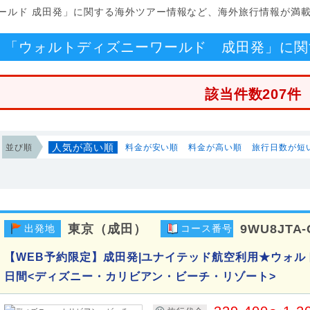
ールド 成田発」に関する海外ツアー情報など、海外旅行情報が満
「ウォルトディズニーワールド 成田発」に関
該当件数207件
人気が高い順
並び順
料金が安い順
料金が高い順
旅行日数が短
東京（成田）
9WU8JTA-
出発地
コース番号
【WEB予約限定】成田発|ユナイテッド航空利用★ウォル
日間<ディズニー・カリビアン・ビーチ・リゾート>