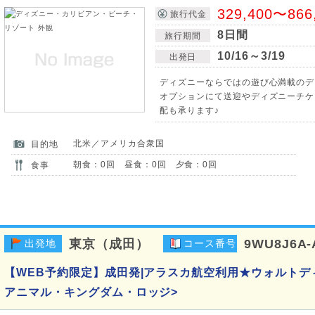
329,400〜866
旅行代金
8日間
旅行期間
10/16～3/19
出発日
ディズニーならではの遊び心満載のデ
オプションにて送迎やディズニーチケ
配も承ります♪
北米／アメリカ合衆国
目的地
朝食：0回 昼食：0回 夕食：0回
食事
東京（成田）
9WU8J6A-
出発地
コース番号
【WEB予約限定】成田発|アラスカ航空利用★ウォルトデ
アニマル・キングダム・ロッジ>