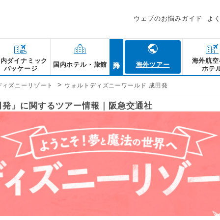
ウェブのお悩みガイド
よ
海外
国内ダイナミック
海外航空
国内ホテル・旅館
海外ツアー
パッケージ
ホテ
>
ディズニーリゾート
ウォルトディズニーワールド 成田発
田発」に関するツアー情報｜阪急交通社