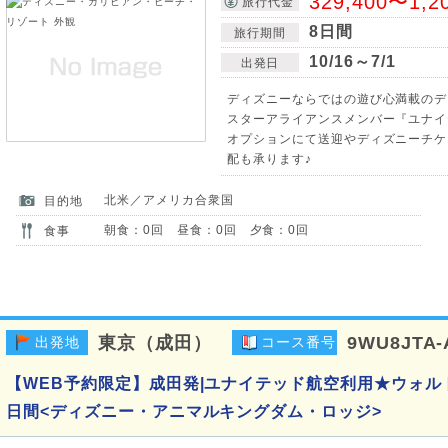
329,400〜1,2
旅行代金
8日間
旅行期間
10/16～7/1
出発日
ディズニーならではの遊び心満載のデ
スターアライアンスメンバー『ユナイ
オプションにて送迎やディズニーチケ
配も承ります♪
北米／アメリカ合衆国
目的地
朝食：0回 昼食：0回 夕食：0回
食事
東京（成田）
9WU8JTA-
出発地
コース番号
【WEB予約限定】成田発|ユナイテッド航空利用★ウォル
日間<ディズニー・アニマルキングダム・ロッジ>