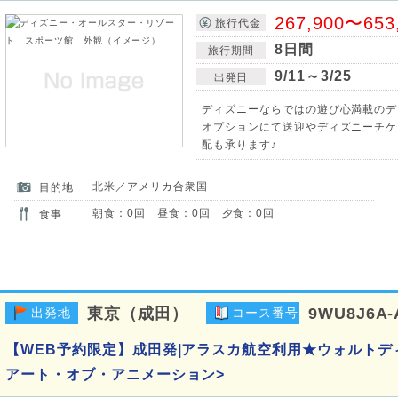
267,900〜653
旅行代金
8日間
旅行期間
9/11～3/25
出発日
ディズニーならではの遊び心満載のデ
オプションにて送迎やディズニーチケ
配も承ります♪
北米／アメリカ合衆国
目的地
朝食：0回 昼食：0回 夕食：0回
食事
東京（成田）
9WU8J6A
出発地
コース番号
【WEB予約限定】成田発|アラスカ航空利用★ウォルトデ
アート・オブ・アニメーション>