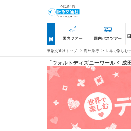
国内
国内ツアー
国内バスツアー
>
>
阪急交通社トップ
海外旅行
世界で楽しむ
「ウォルトディズニーワールド 成