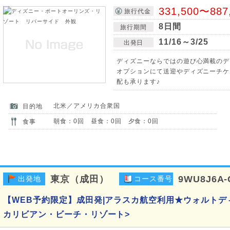
331,500〜887
旅行代金
8日間
旅行期間
11/16～3/25
出発日
ディズニーならではの遊び心満載のデ
オプションにて送迎やディズニーチケ
配も承ります♪
北米／アメリカ合衆国
目的地
朝食：0回 昼食：0回 夕食：0回
食事
東京（成田）
9WU8J6A-
出発地
コース番号
【WEB予約限定】成田発|アラスカ航空利用★ウォルトデ
カリビアン・ビーチ・リゾート>