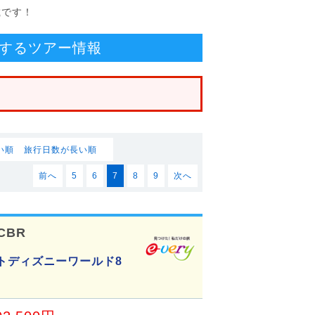
載です！
するツアー情報
い順
旅行日数が長い順
前へ
5
6
7
8
9
次へ
CBR
トディズニーワールド8