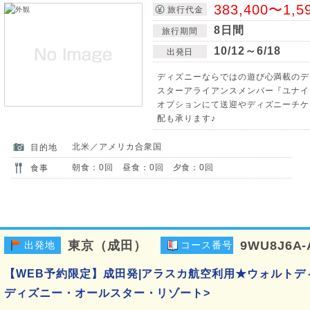
383,400〜1,5
旅行代金
8日間
旅行期間
10/12～6/18
出発日
ディズニーならではの遊び心満載のデ
スターアライアンスメンバー『ユナイ
オプションにて送迎やディズニーチケ
配も承ります♪
北米／アメリカ合衆国
目的地
朝食：0回 昼食：0回 夕食：0回
食事
東京（成田）
9WU8J6A-
出発地
コース番号
【WEB予約限定】成田発|アラスカ航空利用★ウォルトデ
ディズニー・オールスター・リゾート>