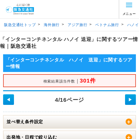
メニュー
>
>
>
>
阪急交通社トップ
海外旅行
アジア旅行
ベトナム旅行
ハノイ
「インターコンチネンタル ハノイ 送迎」に関するツアー情
報｜阪急交通社
「インターコンチネンタル ハノイ 送迎」に関するツア
ー情報
301件
｜
検索結果該当件数
4/16ページ
◀
▶
並べ替え条件設定
出発地・日程で絞り込む