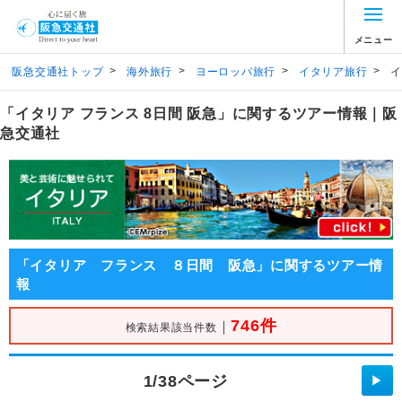
メニュー
>
>
>
>
阪急交通社トップ
海外旅行
ヨーロッパ旅行
イタリア旅行
イ
「イタリア フランス 8日間 阪急」に関するツアー情報｜阪
急交通社
「イタリア フランス ８日間 阪急」に関するツアー情
報
746件
｜
検索結果該当件数
1/38ページ
▶