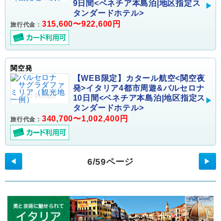
9日間<ベネチア本島泊|地区指定ス
タンダードホテル>
315,600〜922,600円
旅行代金：
関空発
【WEB限定】カタール航空<関空夜
発>イタリア4都市周遊&バルセロナ
10日間<ベネチア本島泊|地区指定ス
タンダードホテル>
340,700〜1,002,400円
旅行代金：
6/59ページ
◀
▶