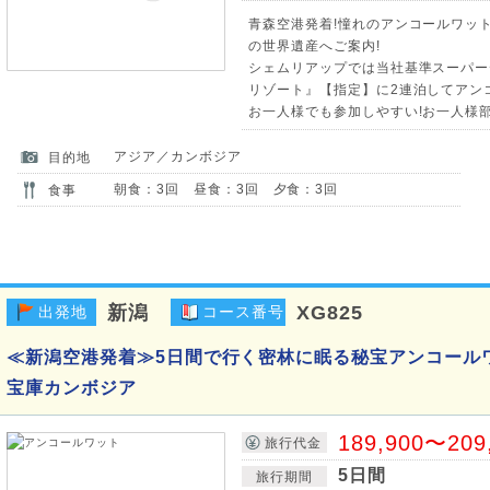
青森空港発着!憧れのアンコールワット
の世界遺産へご案内!
シェムリアップでは当社基準スーパー
リゾート』【指定】に2連泊してアン
お一人様でも参加しやすい!お一人様部屋
アジア／カンボジア
目的地
朝食：3回 昼食：3回 夕食：3回
食事
新潟
XG825
出発地
コース番号
≪新潟空港発着≫5日間で行く密林に眠る秘宝アンコール
宝庫カンボジア
189,900〜209
旅行代金
5日間
旅行期間