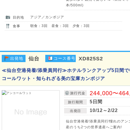
本/500ml)
アジア／カンボジア
目的地
朝食：3回 昼食：3回 夕食：3回
食事
仙台
XD825S2
出発地
コース番号
≪仙台空港発着/添乗員同行≫ホテルランクアップ5日間
コールワット・知られざる美の宝庫カンボジア
244,000〜464
旅行代金
5日間
旅行期間
10/12～2/22
出発日
仙台空港発着!添乗員同行!憧れのアン
産のうち2つの世界遺産へご案内!