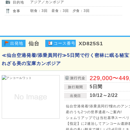
アジア／カンボジア
目的地
朝食：3回 昼食：3回 夕食：3回
食事
仙台
XD825S1
出発地
コース番号
≪仙台空港発着/添乗員同行≫5日間で行く密林に眠る秘
れざる美の宝庫カンボジア
229,000〜449
旅行代金
5日間
旅行期間
10/12～2/22
出発日
仙台空港発着!添乗員同行!憧れのアン
産のうち2つの世界遺産へご案内!
シェムリアップでは当社基準スーペリ
【指定】に2連泊してアンコール遺跡
徒歩の多い観光で嬉しい!2-4日目ミ