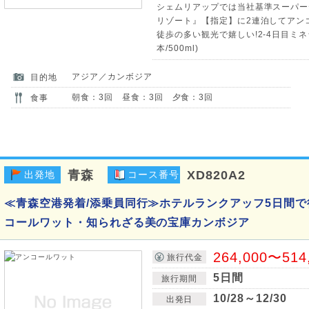
シェムリアップでは当社基準スーパー
リゾート』【指定】に2連泊してアン
徒歩の多い観光で嬉しい!2-4日目ミ
本/500ml)
アジア／カンボジア
目的地
朝食：3回 昼食：3回 夕食：3回
食事
青森
XD820A2
出発地
コース番号
≪青森空港発着/添乗員同行≫ホテルランクアッフ5日間
コールワット・知られざる美の宝庫カンボジア
264,000〜514
旅行代金
5日間
旅行期間
10/28～12/30
出発日