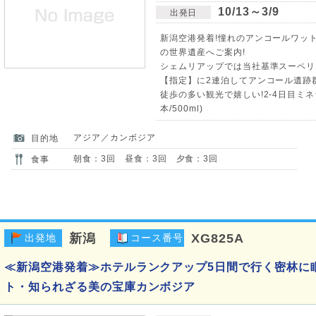
10/13～3/9
出発日
新潟空港発着!憧れのアンコールワット
の世界遺産へご案内!
シェムリアップでは当社基準スーペリ
【指定】に2連泊してアンコール遺跡
徒歩の多い観光で嬉しい!2-4日目ミ
本/500ml)
アジア／カンボジア
目的地
朝食：3回 昼食：3回 夕食：3回
食事
新潟
XG825A
出発地
コース番号
≪新潟空港発着≫ホテルランクアップ5日間で行く密林に
ト・知られざる美の宝庫カンボジア