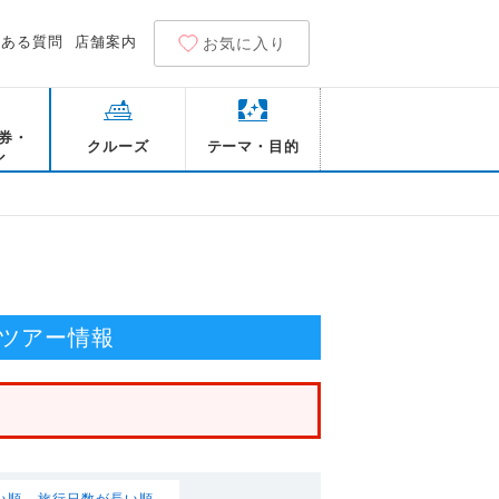
くある質問
店舗案内
お気に入り
券・
クルーズ
テーマ・目的
ル
！
ツアー情報
い順
旅行日数が長い順