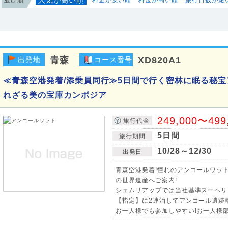
青森
XD820A1
出発地
コース番号
≪青森空港発着/添乗員同行≫5日間で行く密林に眠る秘
れざる美の宝庫カンボジア
249,000〜499
旅行代金
5日間
旅行期間
10/28～12/30
出発日
青森空港発着!憧れのアンコールワット
の世界遺産へご案内!
シェムリアップでは当社基準スーペリ
【指定】に2連泊してアンコール遺跡
お一人様でも参加しやすい!お一人様部屋