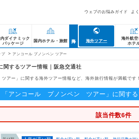
ウェブのお悩みガイド
よ
海外
国内ダイナミック
海外航空
国内ホテル・旅館
海外ツアー
パッケージ
ホテ
>
ップ
アンコール プノンペン ツアー
」に関するツアー情報｜阪急交通社
ン ツアー」に関する海外ツアー情報など、海外旅行情報が満載です
「アンコール プノンペン ツアー」に関する
該当件数6件
人気が高い順
並び順
料金が安い順
料金が高い順
旅行日数が短