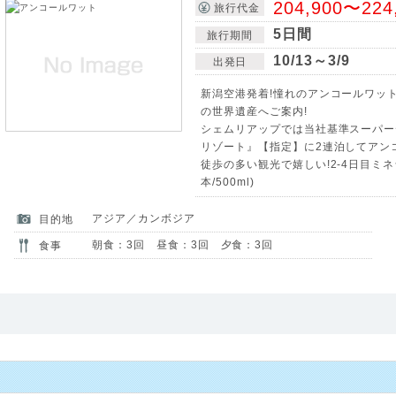
204,900〜224
旅行代金
5日間
旅行期間
10/13～3/9
出発日
新潟空港発着!憧れのアンコールワット
の世界遺産へご案内!
シェムリアップでは当社基準スーパー
リゾート』【指定】に2連泊してアン
徒歩の多い観光で嬉しい!2-4日目ミ
本/500ml)
アジア／カンボジア
目的地
朝食：3回 昼食：3回 夕食：3回
食事